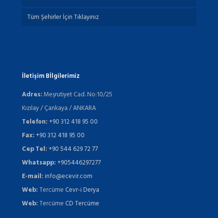
Tüm Şehirler İçin Tıklayınız
İletişim Bİlgilerimiz
Adres:
Meşrutiyet Cad. No:10/25
Kızılay / Çankaya / ANKARA
Telefon:
+90 312 418 95 00
Fax:
+90 312 418 95 00
Cep Tel:
+90 544 629 72 77
Whatsapp:
+905446297277
E-mail:
info@ecevir.com
Web:
Tercüme
Cevr-i Derya
Web:
Tercüme
CD Tercüme