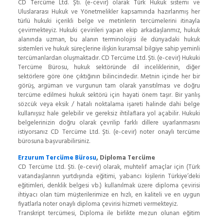
CD Tercüme Ltd. Şti. (e-cevir) olarak Türk Hukuk sistemi ve
Uluslararası Hukuk ve Yönetmelikler kapsamında hazırlanmış her
türlü hukuki içerikli belge ve metinlerin tercümelerini itinayla
çevirmekteyiz. Hukuki çevirileri yapan ekip arkadaşlarımız, hukuk
alanında uzman, bu alanın terminolojisi ile dünyadaki hukuk
sistemleri ve hukuk süreçlerine ilişkin kuramsal bilgiye sahip yeminli
tercümanlardan oluşmaktadır. CD Tercüme Ltd. Şti. (e-cevir) Hukuki
Tercüme Bürosu, hukuk sektöründe dil inceliklerinin, diğer
sektörlere göre öne çıktığının bilincindedir. Metnin içinde her bir
görüş, argüman ve vurgunun tam olarak yansıtılması ve doğru
tercüme edilmesi hukuk sektörü için hayati önem taşır. Bir yanlış
sözcük veya eksik / hatalı noktalama işareti halinde dahi belge
kullanışsız hale gelebilir ve gereksiz ihtilaflara yol açabilir. Hukuki
belgelerinizin doğru olarak çevrilip farklı dillere uyarlanmasını
istiyorsanız CD Tercüme Ltd. Şti. (e-cevir) noter onaylı tercüme
bürosuna başvurabilirsiniz.
Erzurum Tercüme Bürosu
, Diploma Tercüme
CD Tercüme Ltd. Şti. (e-cevir) olarak, muhtelif amaçlar için (Türk
vatandaşlarının yurtdışında eğitimi, yabancı kişilerin Türkiye’deki
eğitimleri, denklik belgesi vb.) kullanılmak üzere diploma çevirisi
ihtiyacı olan tüm müşterilerimize en hızlı, en kaliteli ve en uygun
fiyatlarla noter onaylı diploma çevirisi hizmeti vermekteyiz.
Transkript tercümesi, Diploma ile birlikte mezun olunan eğitim