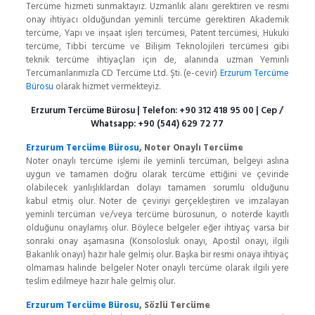
Tercüme hizmeti sunmaktayız. Uzmanlık alanı gerektiren ve resmi
onay ihtiyacı olduğundan yeminli tercüme gerektiren Akademik
tercüme, Yapı ve inşaat işleri tercümesi, Patent tercümesi, Hukuki
tercüme, Tıbbi tercüme ve Bilişim Teknolojileri tercümesi gibi
teknik tercüme ihtiyaçları için de, alanında uzman Yeminli
Tercümanlarımızla CD Tercüme Ltd. Şti. (e-cevir)
Erzurum Tercüme
Bürosu
olarak hizmet vermekteyiz.
Erzurum Tercüme Bürosu
| Telefon:
+90 312 418 95 00
| Cep /
Whatsapp:
+90 (544) 629 72 77
Erzurum Tercüme Bürosu
, Noter Onaylı Tercüme
Noter onaylı tercüme işlemi ile yeminli tercüman, belgeyi aslına
uygun ve tamamen doğru olarak tercüme ettiğini ve çeviride
olabilecek yanlışlıklardan dolayı tamamen sorumlu olduğunu
kabul etmiş olur. Noter de çeviriyi gerçekleştiren ve imzalayan
yeminli tercüman ve/veya tercüme bürosunun, o noterde kayıtlı
olduğunu onaylamış olur. Böylece belgeler eğer ihtiyaç varsa bir
sonraki onay aşamasına (Konsolosluk onayı, Apostil onayı, ilgili
Bakanlık onayı) hazır hale gelmiş olur. Başka bir resmi onaya ihtiyaç
olmaması halinde belgeler Noter onaylı tercüme olarak ilgili yere
teslim edilmeye hazır hale gelmiş olur.
Erzurum Tercüme Bürosu
, Sözlü Tercüme