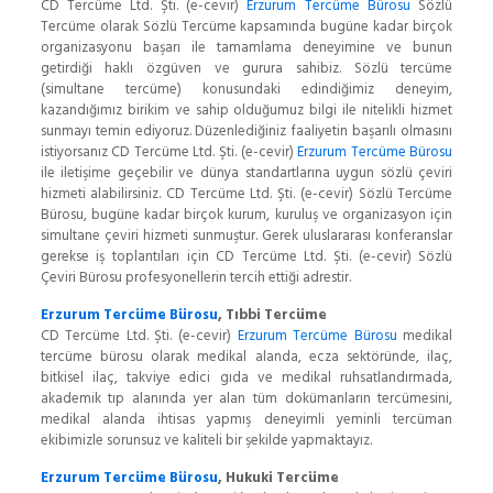
CD Tercüme Ltd. Şti. (e-cevir)
Erzurum Tercüme Bürosu
Sözlü
Tercüme olarak Sözlü Tercüme kapsamında bugüne kadar birçok
organizasyonu başarı ile tamamlama deneyimine ve bunun
getirdiği haklı özgüven ve gurura sahibiz. Sözlü tercüme
(simultane tercüme) konusundaki edindiğimiz deneyim,
kazandığımız birikim ve sahip olduğumuz bilgi ile nitelikli hizmet
sunmayı temin ediyoruz. Düzenlediğiniz faaliyetin başarılı olmasını
istiyorsanız CD Tercüme Ltd. Şti. (e-cevir)
Erzurum Tercüme Bürosu
ile iletişime geçebilir ve dünya standartlarına uygun sözlü çeviri
hizmeti alabilirsiniz. CD Tercüme Ltd. Şti. (e-cevir) Sözlü Tercüme
Bürosu, bugüne kadar birçok kurum, kuruluş ve organizasyon için
simultane çeviri hizmeti sunmuştur. Gerek uluslararası konferanslar
gerekse iş toplantıları için CD Tercüme Ltd. Şti. (e-cevir) Sözlü
Çeviri Bürosu profesyonellerin tercih ettiği adrestir.
Erzurum Tercüme Bürosu
, Tıbbi Tercüme
CD Tercüme Ltd. Şti. (e-cevir)
Erzurum Tercüme Bürosu
medikal
tercüme bürosu olarak medikal alanda, ecza sektöründe, ilaç,
bitkisel ilaç, takviye edici gıda ve medikal ruhsatlandırmada,
akademik tıp alanında yer alan tüm dokümanların tercümesini,
medikal alanda ihtisas yapmış deneyimli yeminli tercüman
ekibimizle sorunsuz ve kaliteli bir şekilde yapmaktayız.
Erzurum Tercüme Bürosu
, Hukuki Tercüme