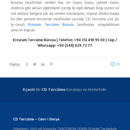
kurumu tarafından verilen lise, ön lisans, lisans, yüksek lisans,
doktora gibi alınan eğitimlerin içeriği ile ilgili detaylı bilgi içeren ve
not döküm belgesi adı da verilen transkriptin, orijinal dilden başka
bir dile yeminli tercüman tarafından çevrilip CD Tercüme Ltd. Şti.
(e-cevir)
Erzurum Tercüme Bürosu
tarafından onaylatılması
sürecini kapsar.
Erzurum Tercüme Bürosu
| Telefon:
+90 312 418 95 00
| Cep /
Whatsapp:
+90 (544) 629 72 77
Paylaş
85
Eçevir
Bir
CD Tercüme
Kuruluşu ve Hizmetidir.
CD Tercüme – Cevr-i Derya
Şirketimiz 2013 yılı başında “SEKTÖRÜN LİDERİ OLMAK” hedefiyle