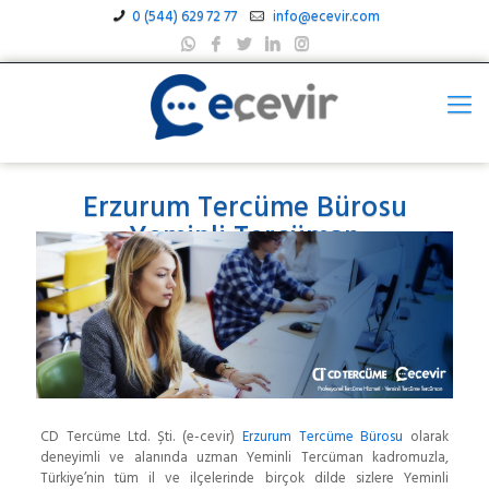
0 (544) 629 72 77
info@ecevir.com
Erzurum Tercüme Bürosu
Yeminli Tercüman
CD Tercüme Ltd. Şti. (e-cevir)
Erzurum Tercüme Bürosu
olarak
deneyimli ve alanında uzman Yeminli Tercüman kadromuzla,
Türkiye’nin tüm il ve ilçelerinde birçok dilde sizlere Yeminli