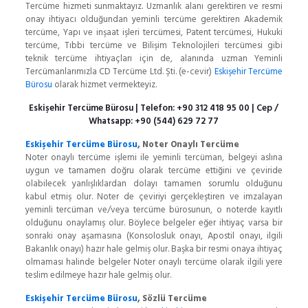
Tercüme hizmeti sunmaktayız. Uzmanlık alanı gerektiren ve resmi
onay ihtiyacı olduğundan yeminli tercüme gerektiren Akademik
tercüme, Yapı ve inşaat işleri tercümesi, Patent tercümesi, Hukuki
tercüme, Tıbbi tercüme ve Bilişim Teknolojileri tercümesi gibi
teknik tercüme ihtiyaçları için de, alanında uzman Yeminli
Tercümanlarımızla CD Tercüme Ltd. Şti. (e-cevir)
Eskişehir Tercüme
Bürosu
olarak hizmet vermekteyiz.
Eskişehir Tercüme Bürosu
| Telefon:
+90 312 418 95 00
| Cep /
Whatsapp:
+90 (544) 629 72 77
Eskişehir Tercüme Bürosu
, Noter Onaylı Tercüme
Noter onaylı tercüme işlemi ile yeminli tercüman, belgeyi aslına
uygun ve tamamen doğru olarak tercüme ettiğini ve çeviride
olabilecek yanlışlıklardan dolayı tamamen sorumlu olduğunu
kabul etmiş olur. Noter de çeviriyi gerçekleştiren ve imzalayan
yeminli tercüman ve/veya tercüme bürosunun, o noterde kayıtlı
olduğunu onaylamış olur. Böylece belgeler eğer ihtiyaç varsa bir
sonraki onay aşamasına (Konsolosluk onayı, Apostil onayı, ilgili
Bakanlık onayı) hazır hale gelmiş olur. Başka bir resmi onaya ihtiyaç
olmaması halinde belgeler Noter onaylı tercüme olarak ilgili yere
teslim edilmeye hazır hale gelmiş olur.
Eskişehir Tercüme Bürosu
, Sözlü Tercüme