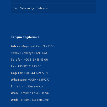
Tüm Şehirler İçin Tıklayınız
İletişim Bİlgilerimiz
Adres:
Meşrutiyet Cad. No:10/25
Kızılay / Çankaya / ANKARA
Telefon:
+90 312 418 95 00
Fax:
+90 312 418 95 00
Cep Tel:
+90 544 629 72 77
Whatsapp:
+905446297277
E-mail:
info@ecevir.com
Web:
Tercüme
Cevr-i Derya
Web:
Tercüme
CD Tercüme