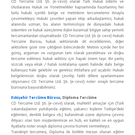
CD Tercüme Ltd. Şti. (e-cevir) olarak Türk Hukuk sistemi ve
Uluslararası Hukuk ve Yönetmelikler kapsamında hazırlanmış her
türlü hukuki içerikli belge ve metinlerin tercümelerini itinayla
çevirmekteyiz. Hukuki çevirileri yapan ekip arkadaşlarımız, hukuk
alanında uzman, bu alanın terminolojisi ile dünyadaki hukuk
sistemleri ve hukuk süreçlerine ilişkin kuramsal bilgiye sahip yeminli
tercümanlardan oluşmaktadır. CD Tercüme Ltd. Şti. (e-cevir) Hukuki
Tercüme Bürosu, hukuk sektöründe dil inceliklerinin, diğer
sektörlere göre öne çıktığının bilincindedir. Metnin içinde her bir
görüş, argüman ve vurgunun tam olarak yansıtılması ve doğru
tercüme edilmesi hukuk sektörü için hayati önem taşır. Bir yanlış
sözcük veya eksik / hatalı noktalama işareti halinde dahi belge
kullanışsız hale gelebilir ve gereksiz ihtilaflara yol açabilir. Hukuki
belgelerinizin doğru olarak çevrilip farklı dillere uyarlanmasını
istiyorsanız CD Tercüme Ltd. Şti. (e-cevir) noter onaylı tercüme
bürosuna başvurabilirsiniz.
Eskişehir Tercüme Bürosu
, Diploma Tercüme
CD Tercüme Ltd. Şti. (e-cevir) olarak, muhtelif amaçlar için (Türk
vatandaşlarının yurtdışında eğitimi, yabancı kişilerin Türkiye’deki
eğitimleri, denklik belgesi vb.) kullanılmak üzere diploma çevirisi
ihtiyacı olan tüm müşterilerimize en hızlı, en kaliteli ve en uygun
fiyatlarla noter onaylı diploma çevirisi hizmeti vermekteyiz.
Transkript tercümesi, Diploma ile birlikte mezun olunan eğitim