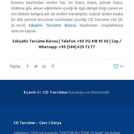
kurumu tarafından verilen lise, ön lisans, lisans, yüksek lisans,
doktora gibi alınan eğitimlerin içeriği ile ilgili detaylı bilgi içeren ve
not döküm belgesi adı da verilen transkriptin, orijinal dilden başka
bir dile yeminli tercüman tarafından çevrilip CD Tercüme Ltd. Şti.
(e-cevir)
Eskişehir Tercüme Bürosu
tarafından onaylatılması
sürecini kapsar.
Eskişehir Tercüme Bürosu
| Telefon:
+90 312 418 95 00
| Cep /
Whatsapp:
+90 (544) 629 72 77
Paylaş
85
Eçevir
Bir
CD Tercüme
Kuruluşu ve Hizmetidir.
CD Tercüme – Cevr-i Derya
Şirketimiz 2013 yılı başında “SEKTÖRÜN LİDERİ OLMAK” hedefiyle