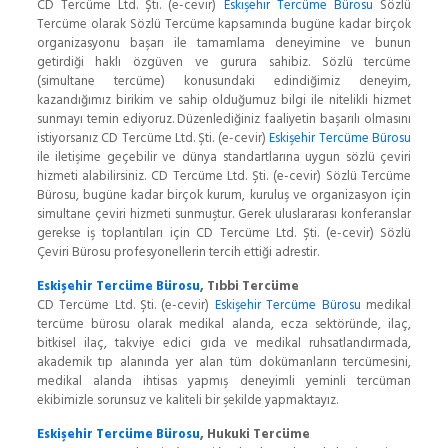
CD Tercüme Ltd. Şti. (e-cevir)
Eskişehir Tercüme Bürosu
Sözlü
Tercüme olarak Sözlü Tercüme kapsamında bugüne kadar birçok
organizasyonu başarı ile tamamlama deneyimine ve bunun
getirdiği haklı özgüven ve gurura sahibiz. Sözlü tercüme
(simultane tercüme) konusundaki edindiğimiz deneyim,
kazandığımız birikim ve sahip olduğumuz bilgi ile nitelikli hizmet
sunmayı temin ediyoruz. Düzenlediğiniz faaliyetin başarılı olmasını
istiyorsanız CD Tercüme Ltd. Şti. (e-cevir)
Eskişehir Tercüme Bürosu
ile iletişime geçebilir ve dünya standartlarına uygun sözlü çeviri
hizmeti alabilirsiniz. CD Tercüme Ltd. Şti. (e-cevir) Sözlü Tercüme
Bürosu, bugüne kadar birçok kurum, kuruluş ve organizasyon için
simultane çeviri hizmeti sunmuştur. Gerek uluslararası konferanslar
gerekse iş toplantıları için CD Tercüme Ltd. Şti. (e-cevir) Sözlü
Çeviri Bürosu profesyonellerin tercih ettiği adrestir.
Eskişehir Tercüme Bürosu
, Tıbbi Tercüme
CD Tercüme Ltd. Şti. (e-cevir)
Eskişehir Tercüme Bürosu
medikal
tercüme bürosu olarak medikal alanda, ecza sektöründe, ilaç,
bitkisel ilaç, takviye edici gıda ve medikal ruhsatlandırmada,
akademik tıp alanında yer alan tüm dokümanların tercümesini,
medikal alanda ihtisas yapmış deneyimli yeminli tercüman
ekibimizle sorunsuz ve kaliteli bir şekilde yapmaktayız.
Eskişehir Tercüme Bürosu
, Hukuki Tercüme