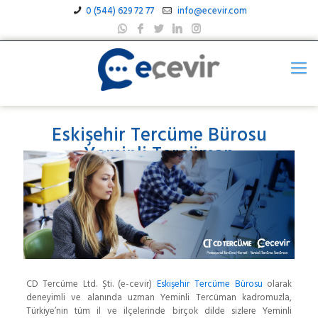
0 (544) 629 72 77
info@ecevir.com
Eskişehir Tercüme Bürosu
Yeminli Tercüman
CD Tercüme Ltd. Şti. (e-cevir)
Eskişehir Tercüme Bürosu
olarak
deneyimli ve alanında uzman Yeminli Tercüman kadromuzla,
Türkiye’nin tüm il ve ilçelerinde birçok dilde sizlere Yeminli