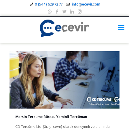
0 (544) 629 72 77
info@ecevir.com
Mersin Tercüme Bürosu Yeminli Tercüman
CD Tercüme Ltd. Şti. (e-cevir) olarak deneyimli ve alanında