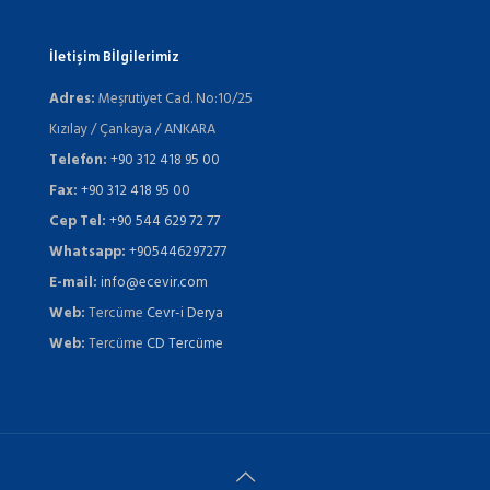
İletişim Bİlgilerimiz
Adres:
Meşrutiyet Cad. No:10/25
Kızılay / Çankaya / ANKARA
Telefon:
+90 312 418 95 00
Fax:
+90 312 418 95 00
Cep Tel:
+90 544 629 72 77
Whatsapp:
+905446297277
E-mail:
info@ecevir.com
Web:
Tercüme
Cevr-i Derya
Web:
Tercüme
CD Tercüme