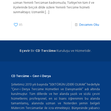
uzman Yeminli Tercüman kadromuzla, Türkiye’nin tüm il ve
ilçelerinde birçok dilde sizlere Yeminli Tercüme hizmeti
sunmaktayız. Uzmanlık
[…]
85
Devamını Oku
Eçevir
Bir
CD Tercüme
Kuruluşu ve Hizmetidir.
CD Tercüme – Cevr-i Derya
Şirketimiz 2013 yılı başında “SEKTÖRÜN LİDERİ OLMAK” hedefiyle
“Çevr-i Derya Tercüme Hizmetleri ve Danışmanlık” adı altında
kurulmuştur. Tüm dillerde ve her alanda yazılı ve sözlü çeviri
hizmetlerini; profesyonel, en az lisans öğrenimini bu alanda
tamamlamış, alanında uzman ve Noterden yemin belgeli
Mütercim Tercümanlar ile icra etmekteyiz. Bünyesinde yabancı