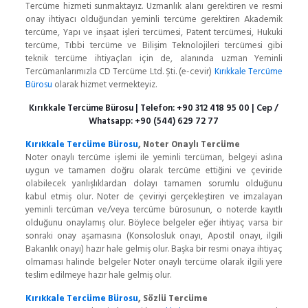
Tercüme hizmeti sunmaktayız. Uzmanlık alanı gerektiren ve resmi
onay ihtiyacı olduğundan yeminli tercüme gerektiren Akademik
tercüme, Yapı ve inşaat işleri tercümesi, Patent tercümesi, Hukuki
tercüme, Tıbbi tercüme ve Bilişim Teknolojileri tercümesi gibi
teknik tercüme ihtiyaçları için de, alanında uzman Yeminli
Tercümanlarımızla CD Tercüme Ltd. Şti. (e-cevir)
Kırıkkale Tercüme
Bürosu
olarak hizmet vermekteyiz.
Kırıkkale Tercüme Bürosu
| Telefon:
+90 312 418 95 00
| Cep /
Whatsapp:
+90 (544) 629 72 77
Kırıkkale Tercüme Bürosu
, Noter Onaylı Tercüme
Noter onaylı tercüme işlemi ile yeminli tercüman, belgeyi aslına
uygun ve tamamen doğru olarak tercüme ettiğini ve çeviride
olabilecek yanlışlıklardan dolayı tamamen sorumlu olduğunu
kabul etmiş olur. Noter de çeviriyi gerçekleştiren ve imzalayan
yeminli tercüman ve/veya tercüme bürosunun, o noterde kayıtlı
olduğunu onaylamış olur. Böylece belgeler eğer ihtiyaç varsa bir
sonraki onay aşamasına (Konsolosluk onayı, Apostil onayı, ilgili
Bakanlık onayı) hazır hale gelmiş olur. Başka bir resmi onaya ihtiyaç
olmaması halinde belgeler Noter onaylı tercüme olarak ilgili yere
teslim edilmeye hazır hale gelmiş olur.
Kırıkkale Tercüme Bürosu
, Sözlü Tercüme