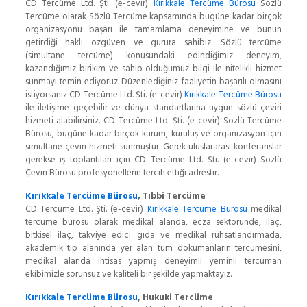
CD Tercüme Ltd. Şti. (e-cevir)
Kırıkkale Tercüme Bürosu
Sözlü
Tercüme olarak Sözlü Tercüme kapsamında bugüne kadar birçok
organizasyonu başarı ile tamamlama deneyimine ve bunun
getirdiği haklı özgüven ve gurura sahibiz. Sözlü tercüme
(simultane tercüme) konusundaki edindiğimiz deneyim,
kazandığımız birikim ve sahip olduğumuz bilgi ile nitelikli hizmet
sunmayı temin ediyoruz. Düzenlediğiniz faaliyetin başarılı olmasını
istiyorsanız CD Tercüme Ltd. Şti. (e-cevir)
Kırıkkale Tercüme Bürosu
ile iletişime geçebilir ve dünya standartlarına uygun sözlü çeviri
hizmeti alabilirsiniz. CD Tercüme Ltd. Şti. (e-cevir) Sözlü Tercüme
Bürosu, bugüne kadar birçok kurum, kuruluş ve organizasyon için
simultane çeviri hizmeti sunmuştur. Gerek uluslararası konferanslar
gerekse iş toplantıları için CD Tercüme Ltd. Şti. (e-cevir) Sözlü
Çeviri Bürosu profesyonellerin tercih ettiği adrestir.
Kırıkkale Tercüme Bürosu
, Tıbbi Tercüme
CD Tercüme Ltd. Şti. (e-cevir)
Kırıkkale Tercüme Bürosu
medikal
tercüme bürosu olarak medikal alanda, ecza sektöründe, ilaç,
bitkisel ilaç, takviye edici gıda ve medikal ruhsatlandırmada,
akademik tıp alanında yer alan tüm dokümanların tercümesini,
medikal alanda ihtisas yapmış deneyimli yeminli tercüman
ekibimizle sorunsuz ve kaliteli bir şekilde yapmaktayız.
Kırıkkale Tercüme Bürosu
, Hukuki Tercüme