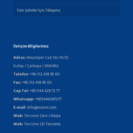
Tüm Şehirler İçin Tıklayınız
İletişim Bİlgilerimiz
Adres:
Meşrutiyet Cad. No:10/25
Kızılay / Çankaya / ANKARA
Telefon:
+90 312 418 95 00
Fax:
+90 312 418 95 00
Cep Tel:
+90 544 629 72 77
Whatsapp:
+905446297277
E-mail:
info@ecevir.com
Web:
Tercüme
Cevr-i Derya
Web:
Tercüme
CD Tercüme