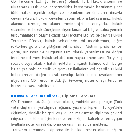
CD Tercüme Ltd. Şti. (e-cevir) olarak Türk Hukuk sistemi ve
Uluslararası Hukuk ve Yönetmelikler kapsamında hazırlanmış her
türlü hukuki içerikli belge ve metinlerin tercümelerini itinayla
çevirmekteyiz. Hukuki çevirileri yapan ekip arkadaşlarımız, hukuk
alanında uzman, bu alanın terminolojisi ile dünyadaki hukuk
sistemleri ve hukuk süreçlerine ilişkin kuramsal bilgiye sahip yeminli
tercümanlardan oluşmaktadır. CD Tercüme Ltd. Şti. (e-cevir) Hukuki
Tercüme Bürosu, hukuk sektöründe dil inceliklerinin, diğer
sektörlere göre öne çıktığının bilincindedir. Metnin içinde her bir
görüş, argüman ve vurgunun tam olarak yansıtılması ve doğru
tercüme edilmesi hukuk sektörü için hayati önem taşır. Bir yanlış
sözcük veya eksik / hatalı noktalama işareti halinde dahi belge
kullanışsız hale gelebilir ve gereksiz ihtilaflara yol açabilir. Hukuki
belgelerinizin doğru olarak çevrilip farklı dillere uyarlanmasını
istiyorsanız CD Tercüme Ltd. Şti. (e-cevir) noter onaylı tercüme
bürosuna başvurabilirsiniz.
Kırıkkale Tercüme Bürosu
, Diploma Tercüme
CD Tercüme Ltd. Şti. (e-cevir) olarak, muhtelif amaçlar için (Türk
vatandaşlarının yurtdışında eğitimi, yabancı kişilerin Türkiye’deki
eğitimleri, denklik belgesi vb.) kullanılmak üzere diploma çevirisi
ihtiyacı olan tüm müşterilerimize en hızlı, en kaliteli ve en uygun
fiyatlarla noter onaylı diploma çevirisi hizmeti vermekteyiz.
Transkript tercümesi, Diploma ile birlikte mezun olunan eğitim