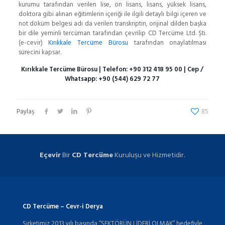
kurumu tarafından verilen lise, ön lisans, lisans, yüksek lisans,
doktora gibi alınan eğitimlerin içeriği ile ilgili detaylı bilgi içeren ve
not döküm belgesi adı da verilen transkriptin, orijinal dilden başka
bir dile yeminli tercüman tarafından çevrilip CD Tercüme Ltd. Şti.
(e-cevir)
Kırıkkale Tercüme Bürosu
tarafından onaylatılması
sürecini kapsar.
Kırıkkale Tercüme Bürosu
| Telefon:
+90 312 418 95 00
| Cep /
Whatsapp:
+90 (544) 629 72 77
Paylaş
85
Eçevir
Bir
CD Tercüme
Kuruluşu ve Hizmetidir.
CD Tercüme – Cevr-i Derya
Şirketimiz 2013 yılı başında “SEKTÖRÜN LİDERİ OLMAK” hedefiyle