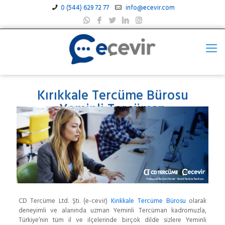
0 (544) 629 72 77
info@ecevir.com
Kırıkkale Tercüme Bürosu
Yeminli Tercüman
CD Tercüme Ltd. Şti. (e-cevir)
Kırıkkale Tercüme Bürosu
olarak
deneyimli ve alanında uzman Yeminli Tercüman kadromuzla,
Türkiye’nin tüm il ve ilçelerinde birçok dilde sizlere Yeminli