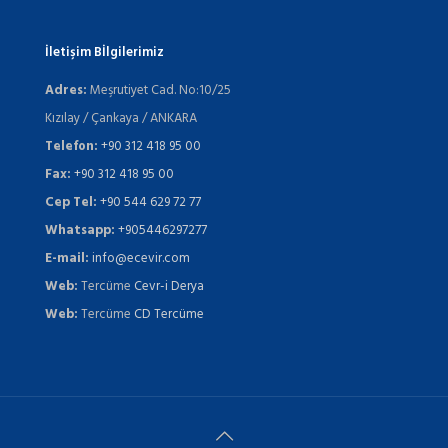
İletişim Bİlgilerimiz
Adres:
Meşrutiyet Cad. No:10/25
Kızılay / Çankaya / ANKARA
Telefon:
+90 312 418 95 00
Fax:
+90 312 418 95 00
Cep Tel:
+90 544 629 72 77
Whatsapp:
+905446297277
E-mail:
info@ecevir.com
Web:
Tercüme
Cevr-i Derya
Web:
Tercüme
CD Tercüme