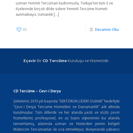
uzman Yeminli Tercüman kadromuzla, Türkiye’nin tüm il ve
ilçelerinde birçok dilde sizlere Yeminli Tercüme hizmeti
sunmaktayız. Uzmanlık
[…]
85
Devamını Oku
Eçevir
Bir
CD Tercüme
Kuruluşu ve Hizmetidir.
CD Tercüme – Cevr-i Derya
Şirketimiz 2013 yılı başında “SEKTÖRÜN LİDERİ OLMAK” hedefiyle
“Çevr-i Derya Tercüme Hizmetleri ve Danışmanlık” adı altında
kurulmuştur. Tüm dillerde ve her alanda yazılı ve sözlü çeviri
hizmetlerini; profesyonel, en az lisans öğrenimini bu alanda
tamamlamış, alanında uzman ve Noterden yemin belgeli
Mütercim Tercümanlar ile icra etmekteyiz. Bünyesinde yabancı