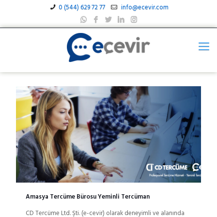
0 (544) 629 72 77
info@ecevir.com
Amasya Tercüme Bürosu Yeminli Tercüman
CD Tercüme Ltd. Şti. (e-cevir) olarak deneyimli ve alanında