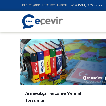
Profesyonel Tercüme Hizmeti
0 (544) 629 72 77
Arnavutça Tercüme Yeminli
Tercüman