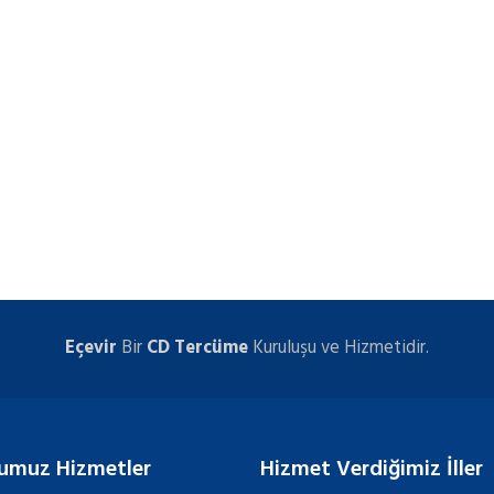
Eçevir
Bir
CD Tercüme
Kuruluşu ve Hizmetidir.
umuz Hizmetler
Hizmet Verdiğimiz İller