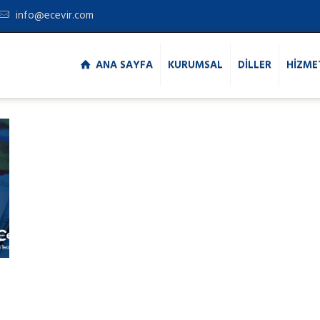
info@ecevir.com
ANA SAYFA
KURUMSAL
DİLLER
HİZME