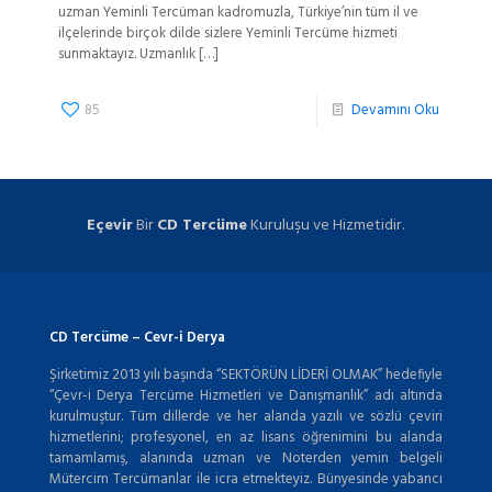
uzman Yeminli Tercüman kadromuzla, Türkiye’nin tüm il ve
ilçelerinde birçok dilde sizlere Yeminli Tercüme hizmeti
sunmaktayız. Uzmanlık
[…]
85
Devamını Oku
Eçevir
Bir
CD Tercüme
Kuruluşu ve Hizmetidir.
CD Tercüme – Cevr-i Derya
Şirketimiz 2013 yılı başında “SEKTÖRÜN LİDERİ OLMAK” hedefiyle
“Çevr-i Derya Tercüme Hizmetleri ve Danışmanlık” adı altında
kurulmuştur. Tüm dillerde ve her alanda yazılı ve sözlü çeviri
hizmetlerini; profesyonel, en az lisans öğrenimini bu alanda
tamamlamış, alanında uzman ve Noterden yemin belgeli
Mütercim Tercümanlar ile icra etmekteyiz. Bünyesinde yabancı