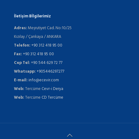
İletişim Bİlgilerimiz
Adres:
Meşrutiyet Cad. No:10/25
Kızılay / Çankaya / ANKARA
Telefon:
+90 312 418 95 00
Fax:
+90 312 418 95 00
Cep Tel:
+90 544 629 72 77
Whatsapp:
+905446297277
E-mail:
info@ecevir.com
Web:
Tercüme
Cevr-i Derya
Web:
Tercüme
CD Tercüme