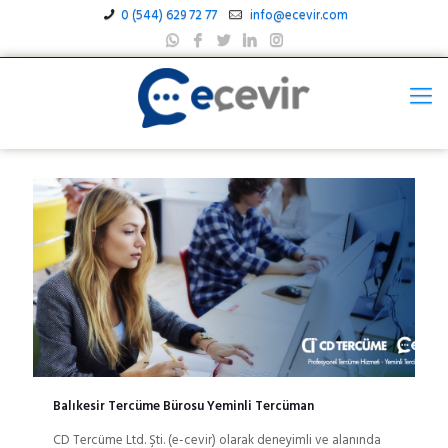
0 (544) 629 72 77
info@ecevir.com
Balıkesir Tercüme Bürosu Yeminli Tercüman
CD Tercüme Ltd. Şti. (e-cevir) olarak deneyimli ve alanında