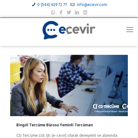
0 (544) 629 72 77
info@ecevir.com
Bingöl Tercüme Bürosu Yeminli Tercüman
CD Tercüme Ltd. Şti. (e-cevir) olarak deneyimli ve alanında