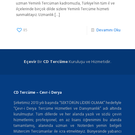
uzman Yeminli Tercüman kadromuzla, Türkiye’nin tüm il ve
ilçelerinde birçok dilde sizlere Yeminli Tercüme hizmeti
sunmaktayız. Uzmanlık
[…]
85
Devamını Oku
Eçevir
Bir
CD Tercüme
Kuruluşu ve Hizmetidir.
CD Tercüme – Cevr-i Derya
Şirketimiz 2013 yılı başında “SEKTÖRÜN LİDERİ OLMAK” hedefiyle
“Çevr-i Derya Tercüme Hizmetleri ve Danışmanlık” adı altında
kurulmuştur. Tüm dillerde ve her alanda yazılı ve sözlü çeviri
hizmetlerini; profesyonel, en az lisans öğrenimini bu alanda
tamamlamış, alanında uzman ve Noterden yemin belgeli
Mütercim Tercümanlar ile icra etmekteyiz. Bünyesinde yabancı