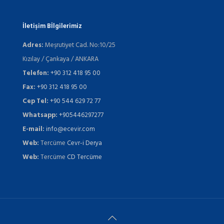
İletişim Bİlgilerimiz
Adres:
Meşrutiyet Cad. No:10/25
Kızılay / Çankaya / ANKARA
Telefon:
+90 312 418 95 00
Fax:
+90 312 418 95 00
Cep Tel:
+90 544 629 72 77
Whatsapp:
+905446297277
E-mail:
info@ecevir.com
Web:
Tercüme
Cevr-i Derya
Web:
Tercüme
CD Tercüme