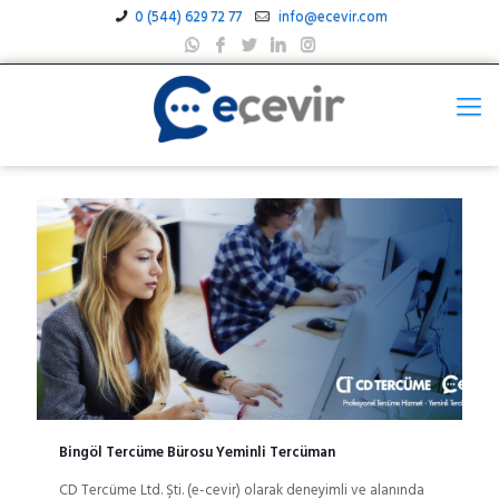
0 (544) 629 72 77
info@ecevir.com
Bingöl Tercüme Bürosu Yeminli Tercüman
CD Tercüme Ltd. Şti. (e-cevir) olarak deneyimli ve alanında