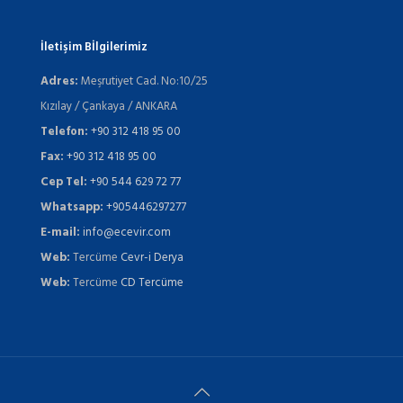
İletişim Bİlgilerimiz
Adres:
Meşrutiyet Cad. No:10/25
Kızılay / Çankaya / ANKARA
Telefon:
+90 312 418 95 00
Fax:
+90 312 418 95 00
Cep Tel:
+90 544 629 72 77
Whatsapp:
+905446297277
E-mail:
info@ecevir.com
Web:
Tercüme
Cevr-i Derya
Web:
Tercüme
CD Tercüme