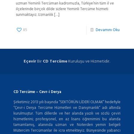
uzman Yeminli Tercüman kadromuzla, Türkiye’nin tüm il ve
ilçelerinde birçok dilde sizlere Yeminli Tercüme hizmeti
sunmaktayız. Uzmanlık
[…]
85
Devamını Oku
Eçevir
Bir
CD Tercüme
Kuruluşu ve Hizmetidir.
CD Tercüme – Cevr-i Derya
Şirketimiz 2013 yılı başında “SEKTÖRÜN LİDERİ OLMAK” hedefiyle
“Çevr-i Derya Tercüme Hizmetleri ve Danışmanlık” adı altında
kurulmuştur. Tüm dillerde ve her alanda yazılı ve sözlü çeviri
hizmetlerini; profesyonel, en az lisans öğrenimini bu alanda
tamamlamış, alanında uzman ve Noterden yemin belgeli
Mütercim Tercümanlar ile icra etmekteyiz. Bünyesinde yabancı