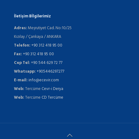
İletişim Bİlgilerimiz
Adres:
Meşrutiyet Cad. No:10/25
Kızılay / Çankaya / ANKARA
Telefon:
+90 312 418 95 00
Fax:
+90 312 418 95 00
Cep Tel:
+90 544 629 72 77
Whatsapp:
+905446297277
E-mail:
info@ecevir.com
Web:
Tercüme
Cevr-i Derya
Web:
Tercüme
CD Tercüme