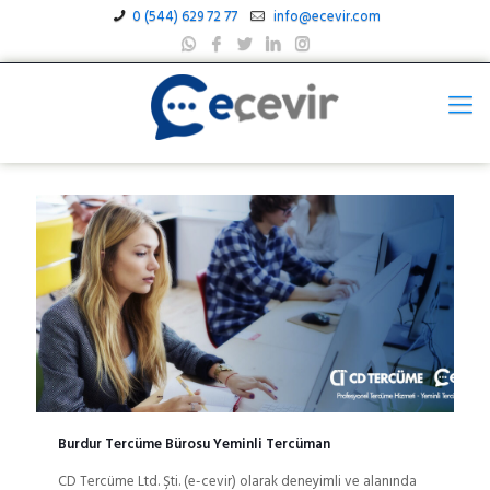
0 (544) 629 72 77
info@ecevir.com
Burdur Tercüme Bürosu Yeminli Tercüman
CD Tercüme Ltd. Şti. (e-cevir) olarak deneyimli ve alanında