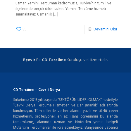
uzman Yeminli Tercüman kadromuzla, Türkiye’nin tüm il ve
ilçelerinde birçok dilde sizlere Yeminli Tercüme hizmeti
sunmaktayız. Uzmanlık
[…]
85
Devamını Oku
Eçevir
Bir
CD Tercüme
Kuruluşu ve Hizmetidir.
CD Tercüme – Cevr-i Derya
Şirketimiz 2013 yılı başında “SEKTÖRÜN LİDERİ OLMAK” hedefiyle
“Çevr-i Derya Tercüme Hizmetleri ve Danışmanlık” adı altında
kurulmuştur. Tüm dillerde ve her alanda yazılı ve sözlü çeviri
hizmetlerini; profesyonel, en az lisans öğrenimini bu alanda
tamamlamış, alanında uzman ve Noterden yemin belgeli
Mütercim Tercümanlar ile icra etmekteyiz. Bünyesinde yabancı