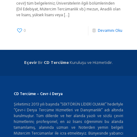
cevir) tüm belgeleriniz; Üniversitelerin ilgili bölümlerinden
(Dil Edebiyat, Mütercim Tercümanlık vb.) mezun, Anadili olan
ve lisans, yüksek lisans veya
[…]
0
Devamını Oku
Eçevir
Bir
CD Tercüme
Kuruluşu ve Hizmetidir.
CD Tercüme – Cevr-i Derya
Şirketimiz 2013 yılı başında “SEKTÖRÜN LİDERİ OLMAK” hedefiyle
“Çevr-i Derya Tercüme Hizmetleri ve Danışmanlık” adı altında
kurulmuştur. Tüm dillerde ve her alanda yazılı ve sözlü çeviri
hizmetlerini; profesyonel, en az lisans öğrenimini bu alanda
tamamlamış, alanında uzman ve Noterden yemin belgeli
Mütercim Tercümanlar ile icra etmekteyiz. Bünyesinde yabancı