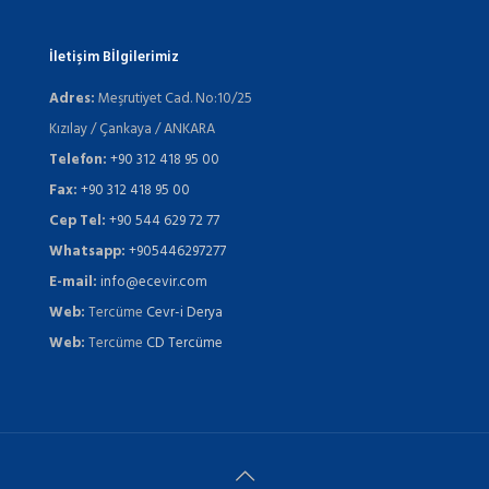
İletişim Bİlgilerimiz
Adres:
Meşrutiyet Cad. No:10/25
Kızılay / Çankaya / ANKARA
Telefon:
+90 312 418 95 00
Fax:
+90 312 418 95 00
Cep Tel:
+90 544 629 72 77
Whatsapp:
+905446297277
E-mail:
info@ecevir.com
Web:
Tercüme
Cevr-i Derya
Web:
Tercüme
CD Tercüme