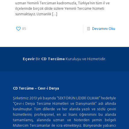
uzman Yeminli Tercüman kadromuzla, Türkiye’nin tüm il ve
ilçelerinde birçok dilde sizlere Yeminli Tercüme hizmeti
sunmaktayız. Uzmanlık
[…]
85
Devamını Oku
Eçevir
Bir
CD Tercüme
Kuruluşu ve Hizmetidir.
CD Tercüme – Cevr-i Derya
Şirketimiz 2013 yılı başında “SEKTÖRÜN LİDERİ OLMAK” hedefiyle
“Çevr-i Derya Tercüme Hizmetleri ve Danışmanlık” adı altında
kurulmuştur. Tüm dillerde ve her alanda yazılı ve sözlü çeviri
hizmetlerini; profesyonel, en az lisans öğrenimini bu alanda
tamamlamış, alanında uzman ve Noterden yemin belgeli
Mütercim Tercümanlar ile icra etmekteyiz. Bünyesinde yabancı