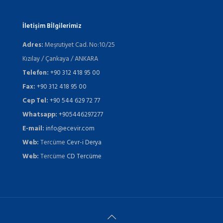
İletişim Bİlgilerimiz
Adres:
Meşrutiyet Cad. No:10/25
Kızılay / Çankaya / ANKARA
Telefon:
+90 312 418 95 00
Fax:
+90 312 418 95 00
Cep Tel:
+90 544 629 72 77
Whatsapp:
+905446297277
E-mail:
info@ecevir.com
Web:
Tercüme
Cevr-i Derya
Web:
Tercüme
CD Tercüme