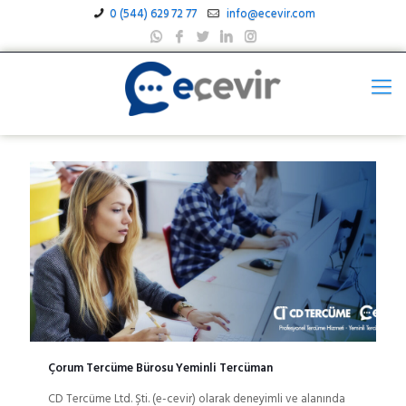
0 (544) 629 72 77
info@ecevir.com
Çorum Tercüme Bürosu Yeminli Tercüman
CD Tercüme Ltd. Şti. (e-cevir) olarak deneyimli ve alanında