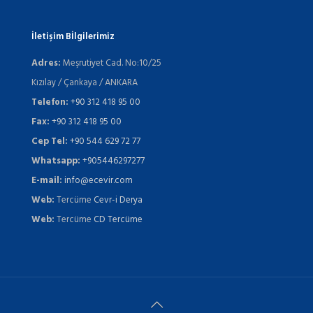
İletişim Bİlgilerimiz
Adres:
Meşrutiyet Cad. No:10/25
Kızılay / Çankaya / ANKARA
Telefon:
+90 312 418 95 00
Fax:
+90 312 418 95 00
Cep Tel:
+90 544 629 72 77
Whatsapp:
+905446297277
E-mail:
info@ecevir.com
Web:
Tercüme
Cevr-i Derya
Web:
Tercüme
CD Tercüme