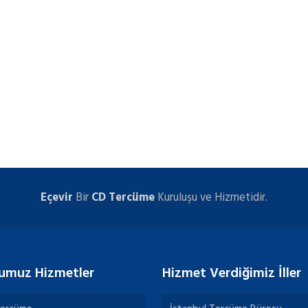
Eçevir
Bir
CD Tercüme
Kuruluşu ve Hizmetidir.
umuz Hizmetler
Hizmet Verdiğimiz İller