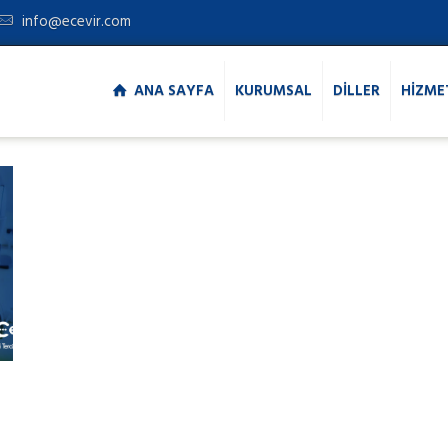
info@ecevir.com
ANA SAYFA
KURUMSAL
DİLLER
HİZME