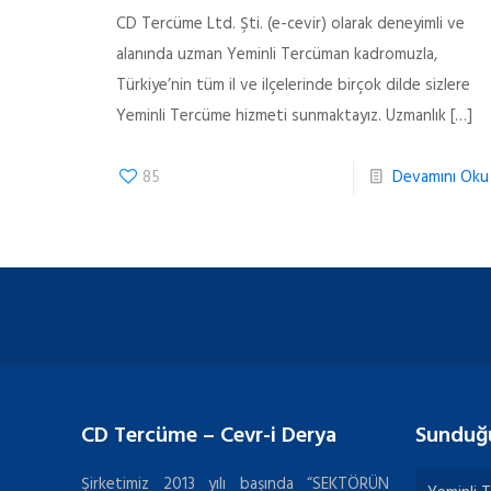
CD Tercüme Ltd. Şti. (e-cevir) olarak deneyimli ve
alanında uzman Yeminli Tercüman kadromuzla,
Türkiye’nin tüm il ve ilçelerinde birçok dilde sizlere
Yeminli Tercüme hizmeti sunmaktayız. Uzmanlık
[…]
85
Devamını Oku
CD Tercüme – Cevr-i Derya
Sunduğ
Şirketimiz 2013 yılı başında “SEKTÖRÜN