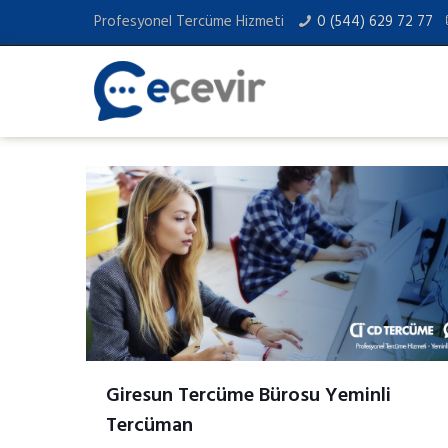
Profesyonel Tercüme Hizmeti
0 (544) 629 72 77
Giresun Tercüme Bürosu Yeminli
Tercüman