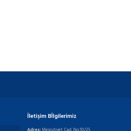
İletişim Bİlgilerimiz
Adres:
Meşrutiyet Cad. No:10/25