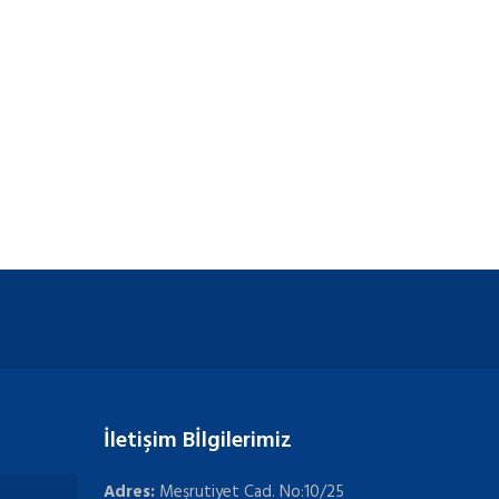
İletişim Bİlgilerimiz
Adres:
Meşrutiyet Cad. No:10/25