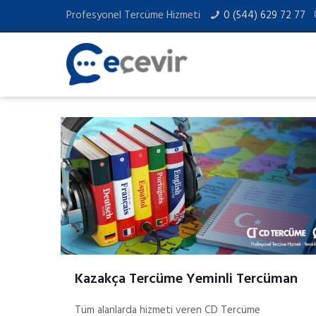
Profesyonel Tercüme Hizmeti
0 (544) 629 72 77
Kazakça Tercüme Yeminli Tercüman
Tüm alanlarda hizmeti veren CD Tercüme