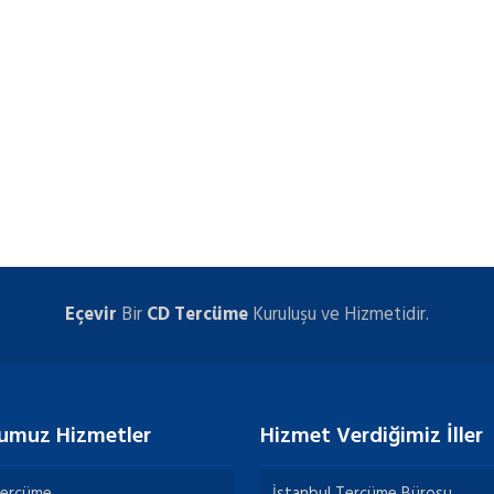
Eçevir
Bir
CD Tercüme
Kuruluşu ve Hizmetidir.
umuz Hizmetler
Hizmet Verdiğimiz İller