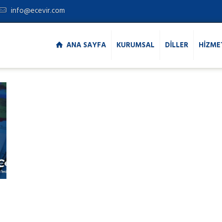
info@ecevir.com
ANA SAYFA
KURUMSAL
DİLLER
HİZME