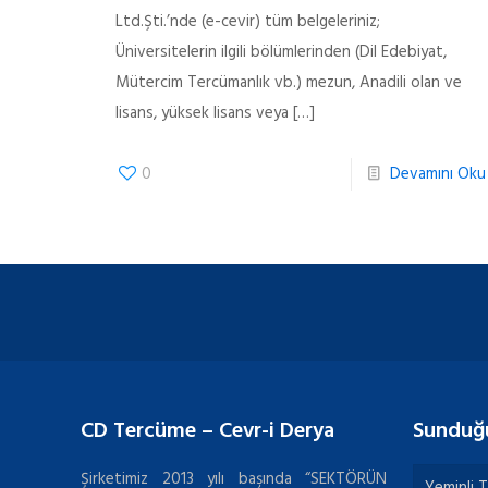
Ltd.Şti.’nde (e-cevir) tüm belgeleriniz;
Üniversitelerin ilgili bölümlerinden (Dil Edebiyat,
Mütercim Tercümanlık vb.) mezun, Anadili olan ve
lisans, yüksek lisans veya
[…]
0
Devamını Oku
CD Tercüme – Cevr-i Derya
Sunduğ
Şirketimiz 2013 yılı başında “SEKTÖRÜN