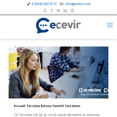
0 (544) 629 72 77
info@ecevir.com
Kocaeli Tercüme Bürosu Yeminli Tercüman
CD Tercüme Ltd. Şti. (e-cevir) olarak deneyimli ve alanında