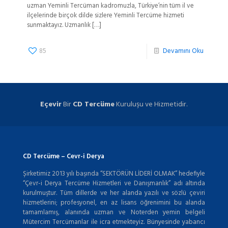
uzman Yeminli Tercüman kadromuzla, Türkiye’nin tüm il ve
ilçelerinde birçok dilde sizlere Yeminli Tercüme hizmeti
sunmaktayız. Uzmanlık
[…]
85
Devamını Oku
Eçevir
Bir
CD Tercüme
Kuruluşu ve Hizmetidir.
CD Tercüme – Cevr-i Derya
Şirketimiz 2013 yılı başında “SEKTÖRÜN LİDERİ OLMAK” hedefiyle
“Çevr-i Derya Tercüme Hizmetleri ve Danışmanlık” adı altında
kurulmuştur. Tüm dillerde ve her alanda yazılı ve sözlü çeviri
hizmetlerini; profesyonel, en az lisans öğrenimini bu alanda
tamamlamış, alanında uzman ve Noterden yemin belgeli
Mütercim Tercümanlar ile icra etmekteyiz. Bünyesinde yabancı