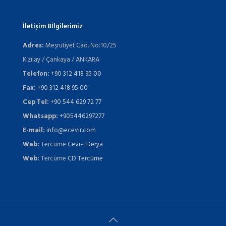
İletişim Bİlgilerimiz
Adres:
Meşrutiyet Cad. No:10/25
Kızılay / Çankaya / ANKARA
Telefon:
+90 312 418 95 00
Fax:
+90 312 418 95 00
Cep Tel:
+90 544 629 72 77
Whatsapp:
+905446297277
E-mail:
info@ecevir.com
Web:
Tercüme
Cevr-i Derya
Web:
Tercüme
CD Tercüme