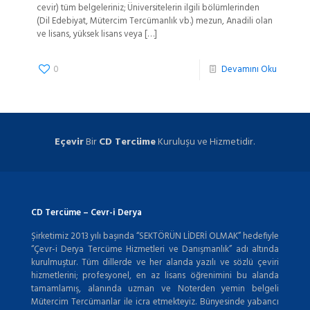
cevir) tüm belgeleriniz; Üniversitelerin ilgili bölümlerinden
(Dil Edebiyat, Mütercim Tercümanlık vb.) mezun, Anadili olan
ve lisans, yüksek lisans veya
[…]
0
Devamını Oku
Eçevir
Bir
CD Tercüme
Kuruluşu ve Hizmetidir.
CD Tercüme – Cevr-i Derya
Şirketimiz 2013 yılı başında “SEKTÖRÜN LİDERİ OLMAK” hedefiyle
“Çevr-i Derya Tercüme Hizmetleri ve Danışmanlık” adı altında
kurulmuştur. Tüm dillerde ve her alanda yazılı ve sözlü çeviri
hizmetlerini; profesyonel, en az lisans öğrenimini bu alanda
tamamlamış, alanında uzman ve Noterden yemin belgeli
Mütercim Tercümanlar ile icra etmekteyiz. Bünyesinde yabancı