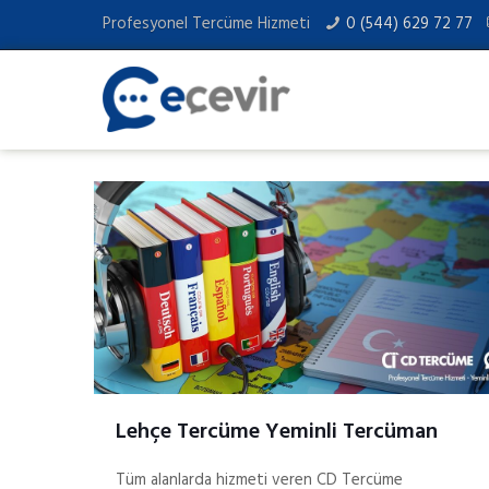
Profesyonel Tercüme Hizmeti
0 (544) 629 72 77
Lehçe Tercüme Yeminli Tercüman
Tüm alanlarda hizmeti veren CD Tercüme