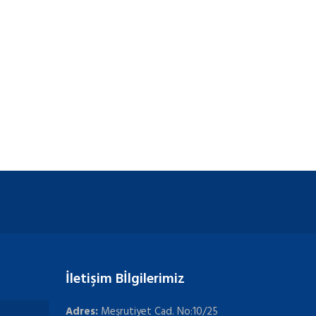
İletişim Bİlgilerimiz
Adres:
Meşrutiyet Cad. No:10/25