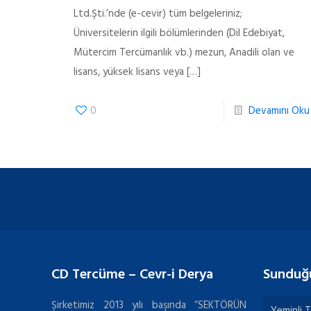
Ltd.Şti.’nde (e-cevir) tüm belgeleriniz;
Üniversitelerin ilgili bölümlerinden (Dil Edebiyat,
Mütercim Tercümanlık vb.) mezun, Anadili olan ve
lisans, yüksek lisans veya
[…]
0
Devamını Oku
CD Tercüme – Cevr-i Derya
Sunduğ
Şirketimiz 2013 yılı başında “SEKTÖRÜN