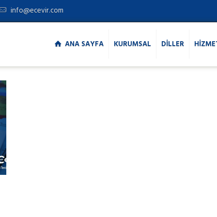
info@ecevir.com
ANA SAYFA
KURUMSAL
DİLLER
HİZME