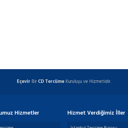
Eçevir
Bir
CD Tercüme
Kuruluşu ve Hizmetidir.
umuz Hizmetler
Hizmet Verdiğimiz İller