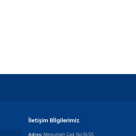
İletişim Bİlgilerimiz
Adres:
Meşrutiyet Cad. No:10/25