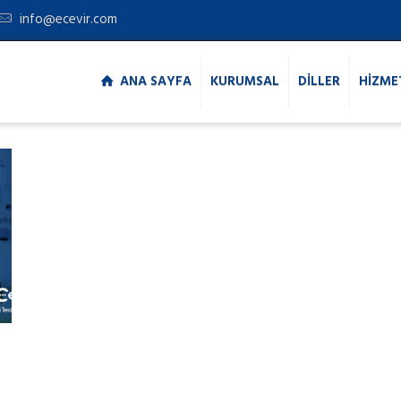
info@ecevir.com
ANA SAYFA
KURUMSAL
DİLLER
HİZME