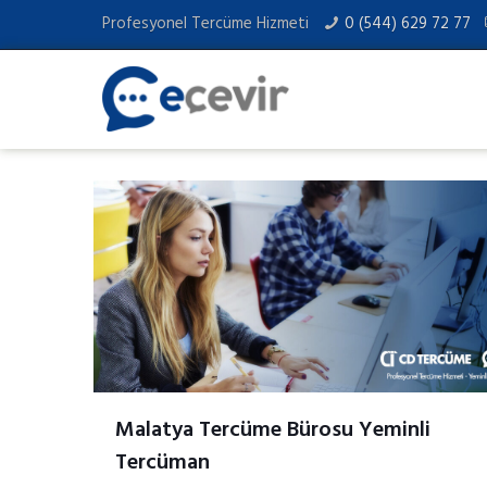
Profesyonel Tercüme Hizmeti
0 (544) 629 72 77
Malatya Tercüme Bürosu Yeminli
Tercüman