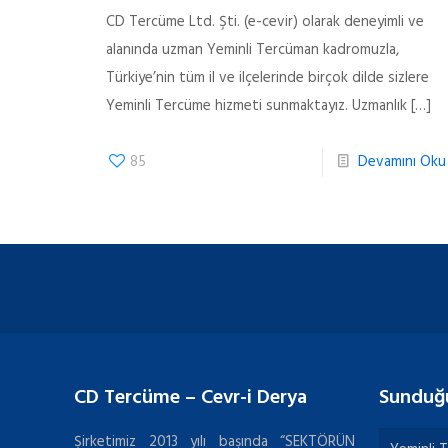
CD Tercüme Ltd. Şti. (e-cevir) olarak deneyimli ve
alanında uzman Yeminli Tercüman kadromuzla,
Türkiye’nin tüm il ve ilçelerinde birçok dilde sizlere
Yeminli Tercüme hizmeti sunmaktayız. Uzmanlık
[…]
85
Devamını Oku
CD Tercüme – Cevr-i Derya
Sunduğ
Şirketimiz 2013 yılı başında “SEKTÖRÜN