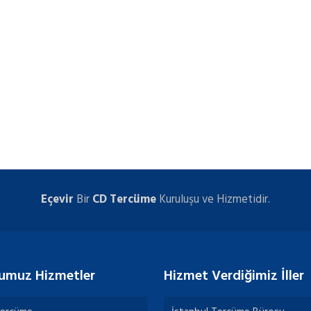
Eçevir
Bir
CD Tercüme
Kuruluşu ve Hizmetidir.
umuz Hizmetler
Hizmet Verdiğimiz İller