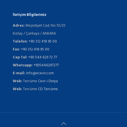
İletişim Bİlgilerimiz
Adres:
Meşrutiyet Cad. No:10/25
Kızılay / Çankaya / ANKARA
Telefon:
+90 312 418 95 00
Fax:
+90 312 418 95 00
Cep Tel:
+90 544 629 72 77
Whatsapp:
+905446297277
E-mail:
info@ecevir.com
Web:
Tercüme
Cevr-i Derya
Web:
Tercüme
CD Tercüme