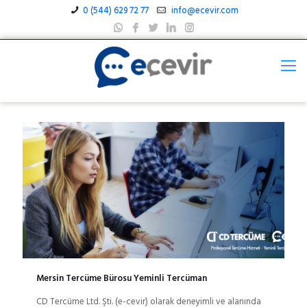
0 (544) 629 72 77
info@ecevir.com
Mersin Tercüme Bürosu Yeminli Tercüman
CD Tercüme Ltd. Şti. (e-cevir) olarak deneyimli ve alanında