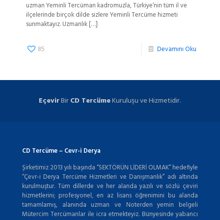
uzman Yeminli Tercüman kadromuzla, Türkiye’nin tüm il ve
ilçelerinde birçok dilde sizlere Yeminli Tercüme hizmeti
sunmaktayız. Uzmanlık
[…]
85
Devamını Oku
Eçevir
Bir
CD Tercüme
Kuruluşu ve Hizmetidir.
CD Tercüme – Cevr-i Derya
Şirketimiz 2013 yılı başında “SEKTÖRÜN LİDERİ OLMAK” hedefiyle
“Çevr-i Derya Tercüme Hizmetleri ve Danışmanlık” adı altında
kurulmuştur. Tüm dillerde ve her alanda yazılı ve sözlü çeviri
hizmetlerini; profesyonel, en az lisans öğrenimini bu alanda
tamamlamış, alanında uzman ve Noterden yemin belgeli
Mütercim Tercümanlar ile icra etmekteyiz. Bünyesinde yabancı