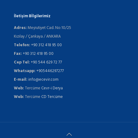
İletişim Bİlgilerimiz
Adres:
Meşrutiyet Cad. No:10/25
Kızılay / Çankaya / ANKARA
Telefon:
+90 312 418 95 00
Fax:
+90 312 418 95 00
Cep Tel:
+90 544 629 72 77
Whatsapp:
+905446297277
E-mail:
info@ecevir.com
Web:
Tercüme
Cevr-i Derya
Web:
Tercüme
CD Tercüme