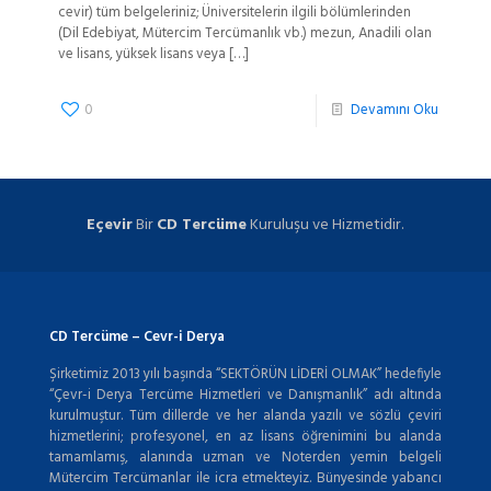
cevir) tüm belgeleriniz; Üniversitelerin ilgili bölümlerinden
(Dil Edebiyat, Mütercim Tercümanlık vb.) mezun, Anadili olan
ve lisans, yüksek lisans veya
[…]
0
Devamını Oku
Eçevir
Bir
CD Tercüme
Kuruluşu ve Hizmetidir.
CD Tercüme – Cevr-i Derya
Şirketimiz 2013 yılı başında “SEKTÖRÜN LİDERİ OLMAK” hedefiyle
“Çevr-i Derya Tercüme Hizmetleri ve Danışmanlık” adı altında
kurulmuştur. Tüm dillerde ve her alanda yazılı ve sözlü çeviri
hizmetlerini; profesyonel, en az lisans öğrenimini bu alanda
tamamlamış, alanında uzman ve Noterden yemin belgeli
Mütercim Tercümanlar ile icra etmekteyiz. Bünyesinde yabancı