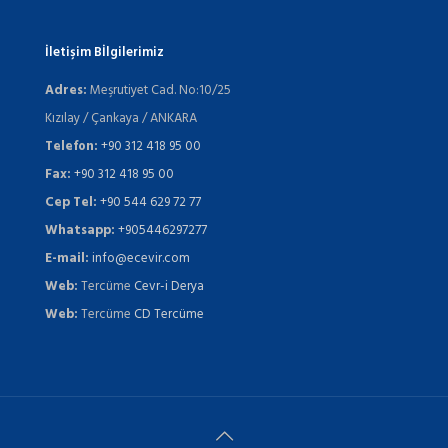
İletişim Bİlgilerimiz
Adres:
Meşrutiyet Cad. No:10/25
Kızılay / Çankaya / ANKARA
Telefon:
+90 312 418 95 00
Fax:
+90 312 418 95 00
Cep Tel:
+90 544 629 72 77
Whatsapp:
+905446297277
E-mail:
info@ecevir.com
Web:
Tercüme
Cevr-i Derya
Web:
Tercüme
CD Tercüme