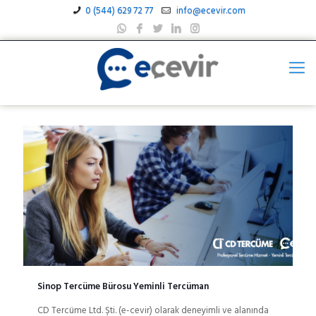
0 (544) 629 72 77
info@ecevir.com
Sinop Tercüme Bürosu Yeminli Tercüman
CD Tercüme Ltd. Şti. (e-cevir) olarak deneyimli ve alanında