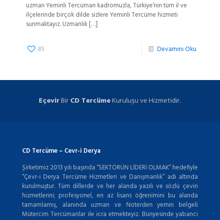
uzman Yeminli Tercüman kadromuzla, Türkiye’nin tüm il ve
ilçelerinde birçok dilde sizlere Yeminli Tercüme hizmeti
sunmaktayız. Uzmanlık
[…]
85
Devamını Oku
Eçevir
Bir
CD Tercüme
Kuruluşu ve Hizmetidir.
CD Tercüme – Cevr-i Derya
Şirketimiz 2013 yılı başında “SEKTÖRÜN LİDERİ OLMAK” hedefiyle
“Çevr-i Derya Tercüme Hizmetleri ve Danışmanlık” adı altında
kurulmuştur. Tüm dillerde ve her alanda yazılı ve sözlü çeviri
hizmetlerini; profesyonel, en az lisans öğrenimini bu alanda
tamamlamış, alanında uzman ve Noterden yemin belgeli
Mütercim Tercümanlar ile icra etmekteyiz. Bünyesinde yabancı