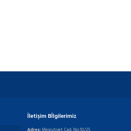
İletişim Bİlgilerimiz
Adres:
Meşrutiyet Cad. No:10/25