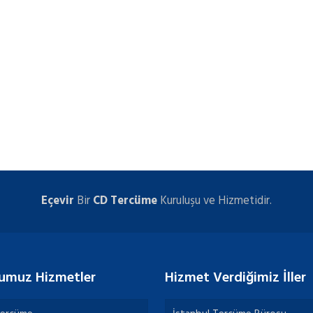
Eçevir
Bir
CD Tercüme
Kuruluşu ve Hizmetidir.
umuz Hizmetler
Hizmet Verdiğimiz İller