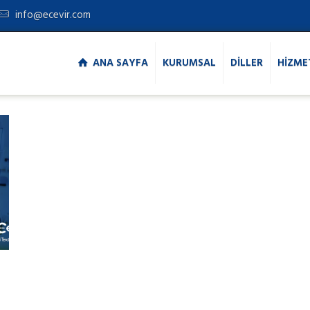
info@ecevir.com
ANA SAYFA
KURUMSAL
DİLLER
HİZME