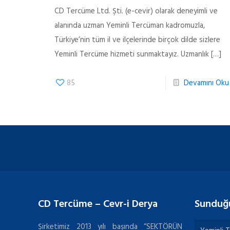
CD Tercüme Ltd. Şti. (e-cevir) olarak deneyimli ve
alanında uzman Yeminli Tercüman kadromuzla,
Türkiye’nin tüm il ve ilçelerinde birçok dilde sizlere
Yeminli Tercüme hizmeti sunmaktayız. Uzmanlık
[…]
85
Devamını Oku
CD Tercüme – Cevr-i Derya
Sunduğ
Şirketimiz 2013 yılı başında “SEKTÖRÜN