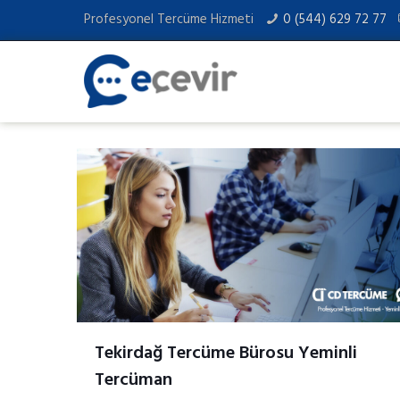
Profesyonel Tercüme Hizmeti
0 (544) 629 72 77
Tekirdağ Tercüme Bürosu Yeminli
Tercüman