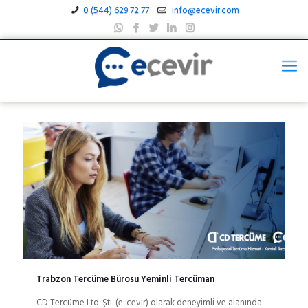
0 (544) 629 72 77
info@ecevir.com
Trabzon Tercüme Bürosu Yeminli Tercüman
CD Tercüme Ltd. Şti. (e-cevir) olarak deneyimli ve alanında