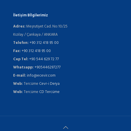
İletişim Bİlgilerimiz
Adres:
Meşrutiyet Cad. No:10/25
Kızılay / Çankaya / ANKARA
Telefon:
+90 312 418 95 00
Fax:
+90 312 418 95 00
Cep Tel:
+90 544 629 72 77
Whatsapp:
+905446297277
E-mail:
info@ecevir.com
Web:
Tercüme
Cevr-i Derya
Web:
Tercüme
CD Tercüme