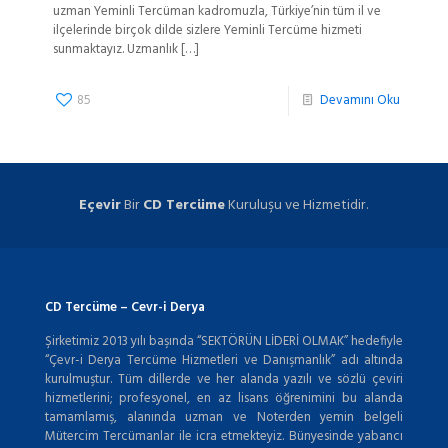
uzman Yeminli Tercüman kadromuzla, Türkiye’nin tüm il ve
ilçelerinde birçok dilde sizlere Yeminli Tercüme hizmeti
sunmaktayız. Uzmanlık
[…]
85
Devamını Oku
Eçevir
Bir
CD Tercüme
Kuruluşu ve Hizmetidir.
CD Tercüme – Cevr-i Derya
Şirketimiz 2013 yılı başında “SEKTÖRÜN LİDERİ OLMAK” hedefiyle
“Çevr-i Derya Tercüme Hizmetleri ve Danışmanlık” adı altında
kurulmuştur. Tüm dillerde ve her alanda yazılı ve sözlü çeviri
hizmetlerini; profesyonel, en az lisans öğrenimini bu alanda
tamamlamış, alanında uzman ve Noterden yemin belgeli
Mütercim Tercümanlar ile icra etmekteyiz. Bünyesinde yabancı