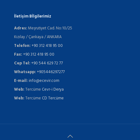
İletişim Bİlgilerimiz
Adres:
Meşrutiyet Cad. No:10/25
Kızılay / Çankaya / ANKARA
Telefon:
+90 312 418 95 00
Fax:
+90 312 418 95 00
Cep Tel:
+90 544 629 72 77
Whatsapp:
+905446297277
E-mail:
info@ecevir.com
Web:
Tercüme
Cevr-i Derya
Web:
Tercüme
CD Tercüme