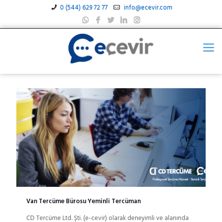
0 (544) 629 72 77
info@ecevir.com
Van Tercüme Bürosu Yeminli Tercüman
CD Tercüme Ltd. Şti. (e-cevir) olarak deneyimli ve alanında