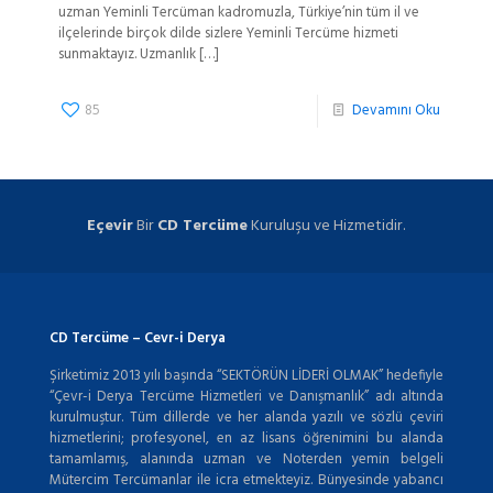
uzman Yeminli Tercüman kadromuzla, Türkiye’nin tüm il ve
ilçelerinde birçok dilde sizlere Yeminli Tercüme hizmeti
sunmaktayız. Uzmanlık
[…]
85
Devamını Oku
Eçevir
Bir
CD Tercüme
Kuruluşu ve Hizmetidir.
CD Tercüme – Cevr-i Derya
Şirketimiz 2013 yılı başında “SEKTÖRÜN LİDERİ OLMAK” hedefiyle
“Çevr-i Derya Tercüme Hizmetleri ve Danışmanlık” adı altında
kurulmuştur. Tüm dillerde ve her alanda yazılı ve sözlü çeviri
hizmetlerini; profesyonel, en az lisans öğrenimini bu alanda
tamamlamış, alanında uzman ve Noterden yemin belgeli
Mütercim Tercümanlar ile icra etmekteyiz. Bünyesinde yabancı