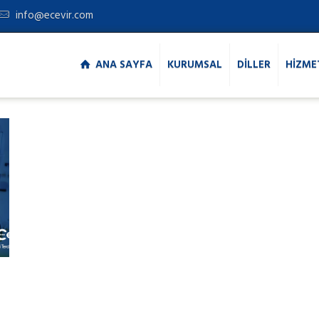
info@ecevir.com
ANA SAYFA
KURUMSAL
DİLLER
HİZME