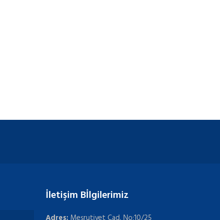
İletişim Bİlgilerimiz
Adres:
Meşrutiyet Cad. No:10/25