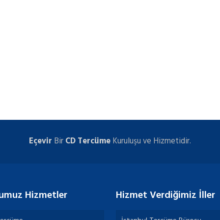
Eçevir
Bir
CD Tercüme
Kuruluşu ve Hizmetidir.
umuz Hizmetler
Hizmet Verdiğimiz İller