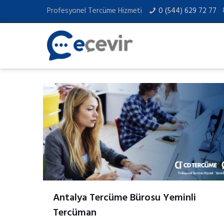
Profesyonel Tercüme Hizmeti
0 (544) 629 72 77
Antalya Tercüme Bürosu Yeminli
Tercüman