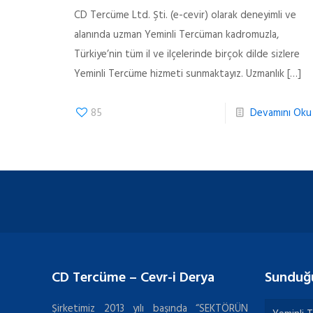
CD Tercüme Ltd. Şti. (e-cevir) olarak deneyimli ve
alanında uzman Yeminli Tercüman kadromuzla,
Türkiye’nin tüm il ve ilçelerinde birçok dilde sizlere
Yeminli Tercüme hizmeti sunmaktayız. Uzmanlık
[…]
85
Devamını Oku
CD Tercüme – Cevr-i Derya
Sunduğ
Şirketimiz 2013 yılı başında “SEKTÖRÜN