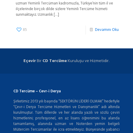
uzman Yeminli Tercüman kadromuzla, Türkiye’nin tüm il ve
ilçelerinde birçok dilde sizlere Yeminli Tercüme hizmeti
sunmaktayız. Uzmanlık
[…]
85
Devamını Oku
Eçevir
Bir
CD Tercüme
Kuruluşu ve Hizmetidir.
CD Tercüme – Cevr-i Derya
Şirketimiz 2013 yılı başında “SEKTÖRÜN LİDERİ OLMAK” hedefiyle
“Çevr-i Derya Tercüme Hizmetleri ve Danışmanlık” adı altında
kurulmuştur. Tüm dillerde ve her alanda yazılı ve sözlü çeviri
hizmetlerini; profesyonel, en az lisans öğrenimini bu alanda
tamamlamış, alanında uzman ve Noterden yemin belgeli
Mütercim Tercümanlar ile icra etmekteyiz. Bünyesinde yabancı