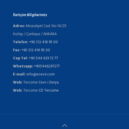
İletişim Bİlgilerimiz
Adres:
Meşrutiyet Cad. No:10/25
Kızılay / Çankaya / ANKARA
Telefon:
+90 312 418 95 00
Fax:
+90 312 418 95 00
Cep Tel:
+90 544 629 72 77
Whatsapp:
+905446297277
E-mail:
info@ecevir.com
Web:
Tercüme
Cevr-i Derya
Web:
Tercüme
CD Tercüme