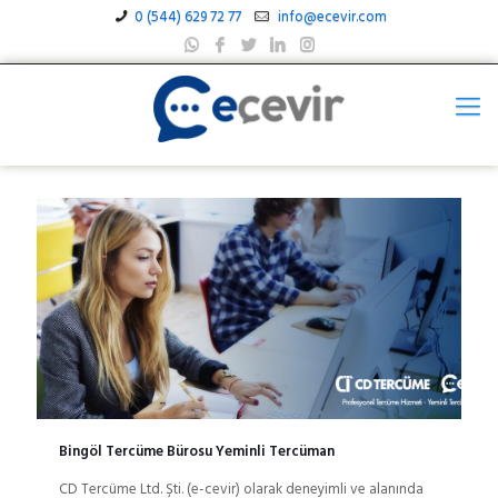
0 (544) 629 72 77
info@ecevir.com
Bingöl Tercüme Bürosu Yeminli Tercüman
CD Tercüme Ltd. Şti. (e-cevir) olarak deneyimli ve alanında