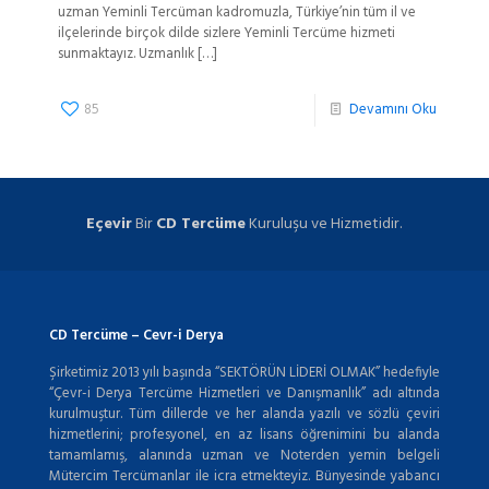
uzman Yeminli Tercüman kadromuzla, Türkiye’nin tüm il ve
ilçelerinde birçok dilde sizlere Yeminli Tercüme hizmeti
sunmaktayız. Uzmanlık
[…]
85
Devamını Oku
Eçevir
Bir
CD Tercüme
Kuruluşu ve Hizmetidir.
CD Tercüme – Cevr-i Derya
Şirketimiz 2013 yılı başında “SEKTÖRÜN LİDERİ OLMAK” hedefiyle
“Çevr-i Derya Tercüme Hizmetleri ve Danışmanlık” adı altında
kurulmuştur. Tüm dillerde ve her alanda yazılı ve sözlü çeviri
hizmetlerini; profesyonel, en az lisans öğrenimini bu alanda
tamamlamış, alanında uzman ve Noterden yemin belgeli
Mütercim Tercümanlar ile icra etmekteyiz. Bünyesinde yabancı