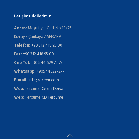
İletişim Bİlgilerimiz
Adres:
Meşrutiyet Cad. No:10/25
Kızılay / Çankaya / ANKARA
Telefon:
+90 312 418 95 00
Fax:
+90 312 418 95 00
Cep Tel:
+90 544 629 72 77
Whatsapp:
+905446297277
E-mail:
info@ecevir.com
Web:
Tercüme
Cevr-i Derya
Web:
Tercüme
CD Tercüme