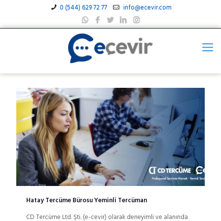
0 (544) 629 72 77
info@ecevir.com
Hatay Tercüme Bürosu Yeminli Tercüman
CD Tercüme Ltd. Şti. (e-cevir) olarak deneyimli ve alanında