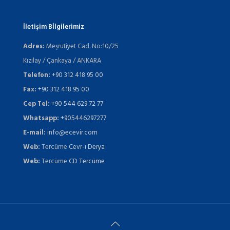
İletişim Bİlgilerimiz
Adres:
Meşrutiyet Cad. No:10/25
Kızılay / Çankaya / ANKARA
Telefon:
+90 312 418 95 00
Fax:
+90 312 418 95 00
Cep Tel:
+90 544 629 72 77
Whatsapp:
+905446297277
E-mail:
info@ecevir.com
Web:
Tercüme
Cevr-i Derya
Web:
Tercüme
CD Tercüme