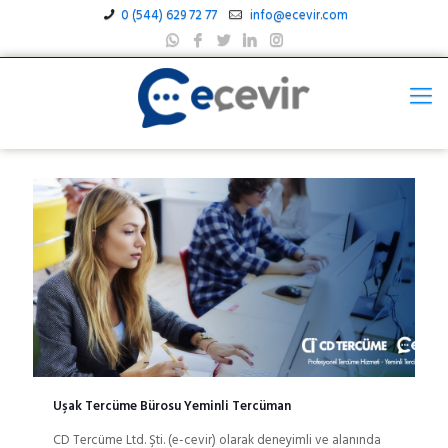
0 (544) 629 72 77
info@ecevir.com
Uşak Tercüme Bürosu Yeminli Tercüman
CD Tercüme Ltd. Şti. (e-cevir) olarak deneyimli ve alanında