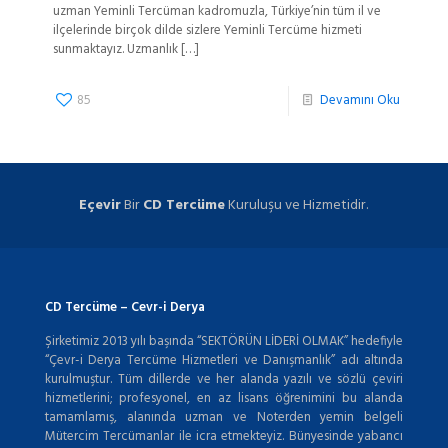
uzman Yeminli Tercüman kadromuzla, Türkiye’nin tüm il ve
ilçelerinde birçok dilde sizlere Yeminli Tercüme hizmeti
sunmaktayız. Uzmanlık
[…]
85
Devamını Oku
Eçevir
Bir
CD Tercüme
Kuruluşu ve Hizmetidir.
CD Tercüme – Cevr-i Derya
Şirketimiz 2013 yılı başında “SEKTÖRÜN LİDERİ OLMAK” hedefiyle
“Çevr-i Derya Tercüme Hizmetleri ve Danışmanlık” adı altında
kurulmuştur. Tüm dillerde ve her alanda yazılı ve sözlü çeviri
hizmetlerini; profesyonel, en az lisans öğrenimini bu alanda
tamamlamış, alanında uzman ve Noterden yemin belgeli
Mütercim Tercümanlar ile icra etmekteyiz. Bünyesinde yabancı