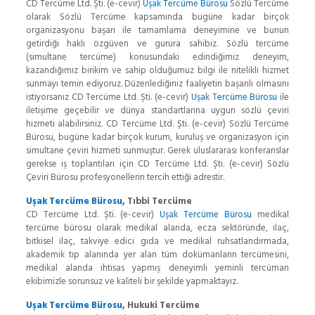
CD Tercüme Ltd. Şti. (e-cevir)
Uşak Tercüme Bürosu
Sözlü Tercüme
olarak Sözlü Tercüme kapsamında bugüne kadar birçok
organizasyonu başarı ile tamamlama deneyimine ve bunun
getirdiği haklı özgüven ve gurura sahibiz. Sözlü tercüme
(simultane tercüme) konusundaki edindiğimiz deneyim,
kazandığımız birikim ve sahip olduğumuz bilgi ile nitelikli hizmet
sunmayı temin ediyoruz. Düzenlediğiniz faaliyetin başarılı olmasını
istiyorsanız CD Tercüme Ltd. Şti. (e-cevir)
Uşak Tercüme Bürosu
ile
iletişime geçebilir ve dünya standartlarına uygun sözlü çeviri
hizmeti alabilirsiniz. CD Tercüme Ltd. Şti. (e-cevir) Sözlü Tercüme
Bürosu, bugüne kadar birçok kurum, kuruluş ve organizasyon için
simultane çeviri hizmeti sunmuştur. Gerek uluslararası konferanslar
gerekse iş toplantıları için CD Tercüme Ltd. Şti. (e-cevir) Sözlü
Çeviri Bürosu profesyonellerin tercih ettiği adrestir.
Uşak Tercüme Bürosu
, Tıbbi Tercüme
CD Tercüme Ltd. Şti. (e-cevir)
Uşak Tercüme Bürosu
medikal
tercüme bürosu olarak medikal alanda, ecza sektöründe, ilaç,
bitkisel ilaç, takviye edici gıda ve medikal ruhsatlandırmada,
akademik tıp alanında yer alan tüm dokümanların tercümesini,
medikal alanda ihtisas yapmış deneyimli yeminli tercüman
ekibimizle sorunsuz ve kaliteli bir şekilde yapmaktayız.
Uşak Tercüme Bürosu
, Hukuki Tercüme