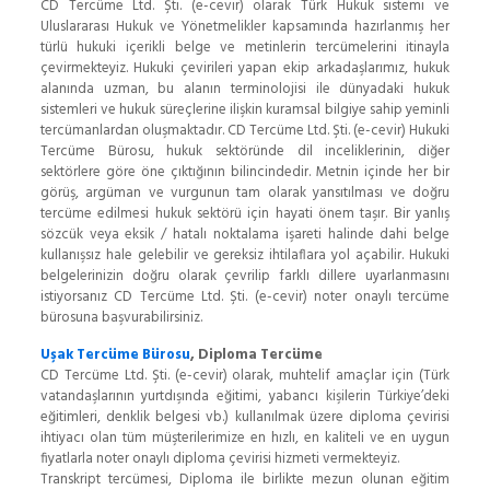
CD Tercüme Ltd. Şti. (e-cevir) olarak Türk Hukuk sistemi ve
Uluslararası Hukuk ve Yönetmelikler kapsamında hazırlanmış her
türlü hukuki içerikli belge ve metinlerin tercümelerini itinayla
çevirmekteyiz. Hukuki çevirileri yapan ekip arkadaşlarımız, hukuk
alanında uzman, bu alanın terminolojisi ile dünyadaki hukuk
sistemleri ve hukuk süreçlerine ilişkin kuramsal bilgiye sahip yeminli
tercümanlardan oluşmaktadır. CD Tercüme Ltd. Şti. (e-cevir) Hukuki
Tercüme Bürosu, hukuk sektöründe dil inceliklerinin, diğer
sektörlere göre öne çıktığının bilincindedir. Metnin içinde her bir
görüş, argüman ve vurgunun tam olarak yansıtılması ve doğru
tercüme edilmesi hukuk sektörü için hayati önem taşır. Bir yanlış
sözcük veya eksik / hatalı noktalama işareti halinde dahi belge
kullanışsız hale gelebilir ve gereksiz ihtilaflara yol açabilir. Hukuki
belgelerinizin doğru olarak çevrilip farklı dillere uyarlanmasını
istiyorsanız CD Tercüme Ltd. Şti. (e-cevir) noter onaylı tercüme
bürosuna başvurabilirsiniz.
Uşak Tercüme Bürosu
, Diploma Tercüme
CD Tercüme Ltd. Şti. (e-cevir) olarak, muhtelif amaçlar için (Türk
vatandaşlarının yurtdışında eğitimi, yabancı kişilerin Türkiye’deki
eğitimleri, denklik belgesi vb.) kullanılmak üzere diploma çevirisi
ihtiyacı olan tüm müşterilerimize en hızlı, en kaliteli ve en uygun
fiyatlarla noter onaylı diploma çevirisi hizmeti vermekteyiz.
Transkript tercümesi, Diploma ile birlikte mezun olunan eğitim