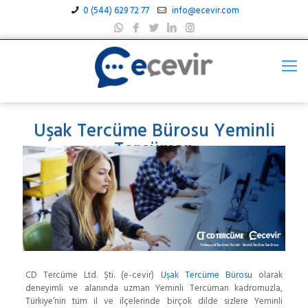
0 (544) 629 72 77
info@ecevir.com
Uşak Tercüme Bürosu Yeminli
Tercüman
CD Tercüme Ltd. Şti. (e-cevir)
Uşak Tercüme Bürosu
olarak
deneyimli ve alanında uzman Yeminli Tercüman kadromuzla,
Türkiye’nin tüm il ve ilçelerinde birçok dilde sizlere Yeminli