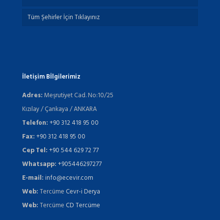
Tüm Şehirler İçin Tıklayınız
İletişim Bİlgilerimiz
Adres:
Meşrutiyet Cad. No:10/25
Kızılay / Çankaya / ANKARA
Telefon:
+90 312 418 95 00
Fax:
+90 312 418 95 00
Cep Tel:
+90 544 629 72 77
Whatsapp:
+905446297277
E-mail:
info@ecevir.com
Web:
Tercüme
Cevr-i Derya
Web:
Tercüme
CD Tercüme