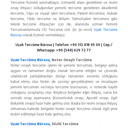
Tercüme hizmeti sunmaktayız. Uzmanlık alanı gerektiren ve resmi
onay ihtiyacı olduğundan yeminli tercüme gerektiren Akademik
tercüme, Yapı ve inşaat işleri tercümesi, Patent tercümesi, Hukuki
tercüme, Tıbbi tercüme ve Bilişim Teknolojileri tercümesi gibi
teknik tercüme ihtiyaçları için de, alanında uzman Yeminli
Tercümanlarımızla CD Tercüme Ltd. Şti. (e-cevir)
Uşak Tercüme
Bürosu
olarak hizmet vermekteyiz.
Uşak Tercüme Bürosu
| Telefon:
+90 312 418 95 00
| Cep /
Whatsapp:
+90 (544) 629 72 77
Uşak Tercüme Bürosu
, Noter Onaylı Tercüme
Noter onaylı tercüme işlemi ile yeminli tercüman, belgeyi aslına
uygun ve tamamen doğru olarak tercüme ettiğini ve çeviride
olabilecek yanlışlıklardan dolayı tamamen sorumlu olduğunu
kabul etmiş olur. Noter de çeviriyi gerçekleştiren ve imzalayan
yeminli tercüman ve/veya tercüme bürosunun, o noterde kayıtlı
olduğunu onaylamış olur. Böylece belgeler eğer ihtiyaç varsa bir
sonraki onay aşamasına (Konsolosluk onayı, Apostil onayı, ilgili
Bakanlık onayı) hazır hale gelmiş olur. Başka bir resmi onaya ihtiyaç
olmaması halinde belgeler Noter onaylı tercüme olarak ilgili yere
teslim edilmeye hazır hale gelmiş olur.
Uşak Tercüme Bürosu
, Sözlü Tercüme