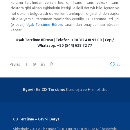
kurumu tarafından verilen lise, ön lisans, lisans, yüksek lisans,
doktora gibi alınan eğitimlerin içeriği ile ilgili detaylı bilgi içeren ve
not döküm belgesi adı da verilen transkriptin, orijinal dilden başka
bir dile yeminli tercüman tarafından çevrilip CD Tercüme Ltd. Şti.
(e-cevir)
Uşak Tercüme Bürosu
tarafından onaylatılması sürecini
kapsar.
Uşak Tercüme Bürosu
| Telefon:
+90 312 418 95 00
| Cep /
Whatsapp:
+90 (544) 629 72 77
Paylaş
85
Eçevir
Bir
CD Tercüme
Kuruluşu ve Hizmetidir.
CD Tercüme – Cevr-i Derya
Şirketimiz 2013 yılı başında “SEKTÖRÜN LİDERİ OLMAK” hedefiyle