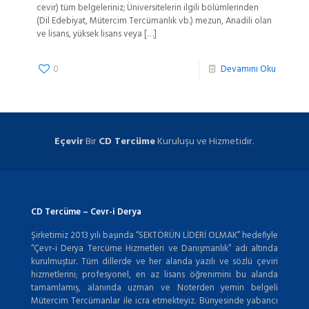
cevir) tüm belgeleriniz; Üniversitelerin ilgili bölümlerinden
(Dil Edebiyat, Mütercim Tercümanlık vb.) mezun, Anadili olan
ve lisans, yüksek lisans veya
[…]
0
Devamını Oku
Eçevir
Bir
CD Tercüme
Kuruluşu ve Hizmetidir.
CD Tercüme – Cevr-i Derya
Şirketimiz 2013 yılı başında “SEKTÖRÜN LİDERİ OLMAK” hedefiyle
“Çevr-i Derya Tercüme Hizmetleri ve Danışmanlık” adı altında
kurulmuştur. Tüm dillerde ve her alanda yazılı ve sözlü çeviri
hizmetlerini; profesyonel, en az lisans öğrenimini bu alanda
tamamlamış, alanında uzman ve Noterden yemin belgeli
Mütercim Tercümanlar ile icra etmekteyiz. Bünyesinde yabancı