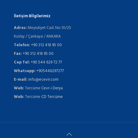
İletişim Bİlgilerimiz
Adres:
Meşrutiyet Cad. No:10/25
Kızılay / Çankaya / ANKARA
Telefon:
+90 312 418 95 00
Fax:
+90 312 418 95 00
Cep Tel:
+90 544 629 72 77
Whatsapp:
+905446297277
E-mail:
info@ecevir.com
Web:
Tercüme
Cevr-i Derya
Web:
Tercüme
CD Tercüme