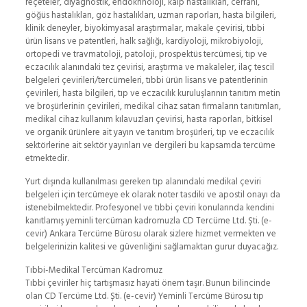
reçeteler, diyagnostik, endokrinoloji, kalp hastalıkları, cerrahi,
göğüs hastalıkları, göz hastalıkları, uzman raporları, hasta bilgileri,
klinik deneyler, biyokimyasal araştırmalar, makale çevirisi, tıbbi
ürün lisans ve patentleri, halk sağlığı, kardiyoloji, mikrobiyoloji,
ortopedi ve travmatoloji, patoloji, prospektüs tercümesi, tıp ve
eczacılık alanındaki tez çevirisi, araştırma ve makaleler, ilaç tescil
belgeleri çevirileri/tercümeleri, tıbbi ürün lisans ve patentlerinin
çevirileri, hasta bilgileri, tıp ve eczacılık kuruluşlarının tanıtım metin
ve broşürlerinin çevirileri, medikal cihaz satan firmaların tanıtımları,
medikal cihaz kullanım kılavuzları çevirisi, hasta raporları, bitkisel
ve organik ürünlere ait yayın ve tanıtım broşürleri, tıp ve eczacılık
sektörlerine ait sektör yayınları ve dergileri bu kapsamda tercüme
etmektedir.
Yurt dışında kullanılması gereken tıp alanındaki medikal çeviri
belgeleri için tercümeye ek olarak noter tasdiki ve apostil onayı da
istenebilmektedir. Profesyonel ve tıbbi çeviri konularında kendini
kanıtlamış yeminli tercüman kadromuzla CD Tercüme Ltd. Şti. (e-
cevir) Ankara Tercüme Bürosu olarak sizlere hizmet vermekten ve
belgelerinizin kalitesi ve güvenliğini sağlamaktan gurur duyacağız.
Tıbbi-Medikal Tercüman Kadromuz
Tıbbi çeviriler hiç tartışmasız hayati önem taşır. Bunun bilincinde
olan CD Tercüme Ltd. Şti. (e-cevir) Yeminli Tercüme Bürosu tıp