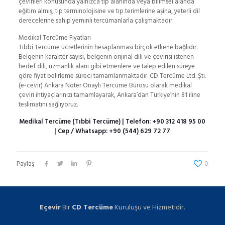
çevirileri konusunda yalnızca tıp alanında veya bilimsel alanda
eğitim almış, tıp terminolojisine ve tıp terimlerine aşina, yeterli dil
derecelerine sahip yeminli tercümanlarla çalışmaktadır.
Medikal Tercüme Fiyatları
Tıbbi Tercüme ücretlerinin hesaplanması birçok etkene bağlıdır.
Belgenin karakter sayısı, belgenin orijinal dili ve çevirisi istenen
hedef dili, uzmanlık alanı gibi etmenlere ve talep edilen süreye
göre fiyat belirleme süreci tamamlanmaktadır. CD Tercüme Ltd. Şti.
(e-cevir) Ankara Noter Onaylı Tercüme Bürosu olarak medikal
çeviri ihtiyaçlarınızı tamamlayarak, Ankara’dan Türkiye’nin 81 iline
teslimatını sağlıyoruz.
Medikal Tercüme (Tıbbi Tercüme) | Telefon:
+90 312 418 95 00
| Cep / Whatsapp:
+90 (544) 629 72 77
Paylaş
0
Eçevir
Bir
CD Tercüme
Kuruluşu ve Hizmetidir.