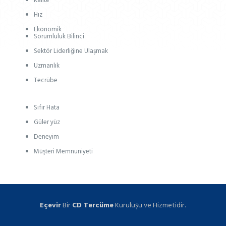
Kalite
Hız
Ekonomik
Sorumluluk Bilinci
Sektör Liderliğine Ulaşmak
Uzmanlık
Tecrübe
Sıfır Hata
Güler yüz
Deneyim
Müşteri Memnuniyeti
Eçevir
Bir
CD Tercüme
Kuruluşu ve Hizmetidir.