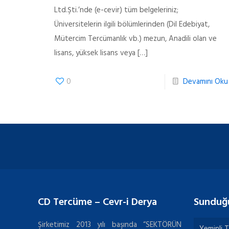
Ltd.Şti.’nde (e-cevir) tüm belgeleriniz;
Üniversitelerin ilgili bölümlerinden (Dil Edebiyat,
Mütercim Tercümanlık vb.) mezun, Anadili olan ve
lisans, yüksek lisans veya
[…]
0
Devamını Oku
CD Tercüme – Cevr-i Derya
Sunduğ
Şirketimiz 2013 yılı başında “SEKTÖRÜN