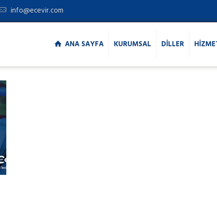
info@ecevir.com
ANA SAYFA
KURUMSAL
DİLLER
HİZME