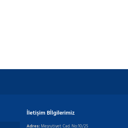
İletişim Bİlgilerimiz
Adres:
Meşrutiyet Cad. No:10/25