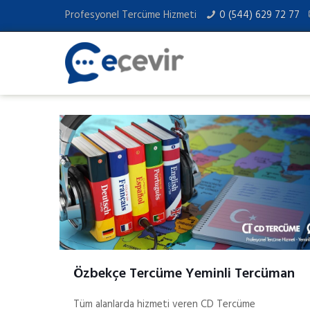
Profesyonel Tercüme Hizmeti
0 (544) 629 72 77
Özbekçe Tercüme Yeminli Tercüman
Tüm alanlarda hizmeti veren CD Tercüme