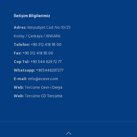
İletişim Bİlgilerimiz
Adres:
Meşrutiyet Cad. No:10/25
Kızılay / Çankaya / ANKARA
Telefon:
+90 312 418 95 00
Fax:
+90 312 418 95 00
Cep Tel:
+90 544 629 72 77
Whatsapp:
+905446297277
E-mail:
info@ecevir.com
Web:
Tercüme
Cevr-i Derya
Web:
Tercüme
CD Tercüme