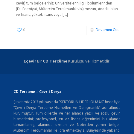
cevir) tüm belgeleriniz; Üniversitelerin ilgili bölümlerinden
(Dil Edebiyat, Mütercim Tercümanlık vb.) mezun, Anadili olan
ve lisans, yüksek lisans veya
[…]
0
Devamını Oku
Eçevir
Bir
CD Tercüme
Kuruluşu ve Hizmetidir.
CD Tercüme – Cevr-i Derya
Şirketimiz 2013 yılı başında “SEKTÖRÜN LİDERİ OLMAK” hedefiyle
“Çevr-i Derya Tercüme Hizmetleri ve Danışmanlık” adı altında
kurulmuştur. Tüm dillerde ve her alanda yazılı ve sözlü çeviri
hizmetlerini; profesyonel, en az lisans öğrenimini bu alanda
tamamlamış, alanında uzman ve Noterden yemin belgeli
Mütercim Tercümanlar ile icra etmekteyiz. Bünyesinde yabancı