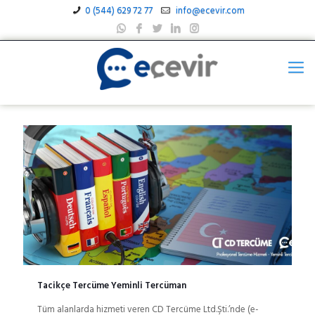
0 (544) 629 72 77
info@ecevir.com
Tacikçe Tercüme Yeminli Tercüman
Tüm alanlarda hizmeti veren CD Tercüme Ltd.Şti.’nde (e-