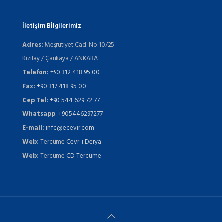
İletişim Bİlgilerimiz
Adres:
Meşrutiyet Cad. No:10/25
Kızılay / Çankaya / ANKARA
Telefon:
+90 312 418 95 00
Fax:
+90 312 418 95 00
Cep Tel:
+90 544 629 72 77
Whatsapp:
+905446297277
E-mail:
info@ecevir.com
Web:
Tercüme
Cevr-i Derya
Web:
Tercüme
CD Tercüme