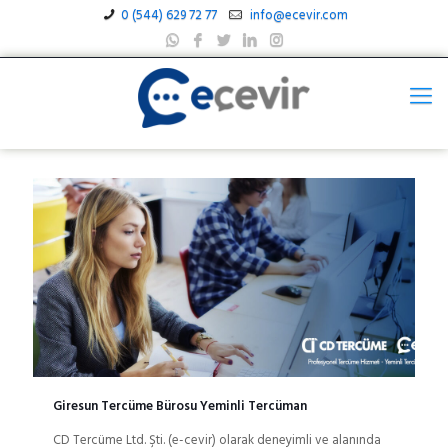
0 (544) 629 72 77
info@ecevir.com
Giresun Tercüme Bürosu Yeminli Tercüman
CD Tercüme Ltd. Şti. (e-cevir) olarak deneyimli ve alanında