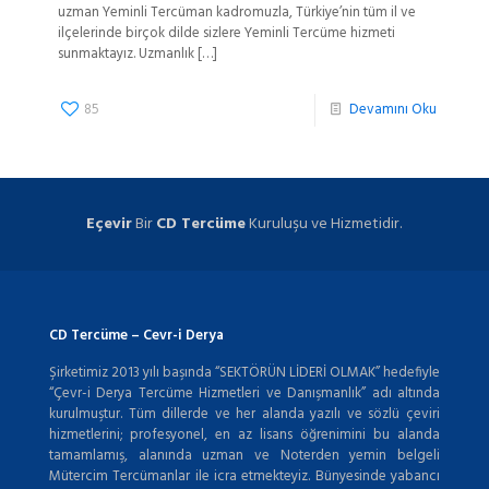
uzman Yeminli Tercüman kadromuzla, Türkiye’nin tüm il ve
ilçelerinde birçok dilde sizlere Yeminli Tercüme hizmeti
sunmaktayız. Uzmanlık
[…]
85
Devamını Oku
Eçevir
Bir
CD Tercüme
Kuruluşu ve Hizmetidir.
CD Tercüme – Cevr-i Derya
Şirketimiz 2013 yılı başında “SEKTÖRÜN LİDERİ OLMAK” hedefiyle
“Çevr-i Derya Tercüme Hizmetleri ve Danışmanlık” adı altında
kurulmuştur. Tüm dillerde ve her alanda yazılı ve sözlü çeviri
hizmetlerini; profesyonel, en az lisans öğrenimini bu alanda
tamamlamış, alanında uzman ve Noterden yemin belgeli
Mütercim Tercümanlar ile icra etmekteyiz. Bünyesinde yabancı