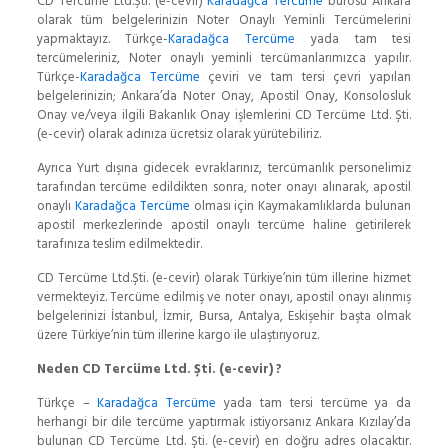
CD Tercüme Ltd.Şti. (e-cevir)
Karadağca Tercüme
bürosu Ankara
olarak tüm belgelerinizin Noter Onaylı Yeminli Tercümelerini
yapmaktayız. Türkçe-
Karadağca Tercüme
yada tam tesi
tercümeleriniz, Noter onaylı yeminli tercümanlarımızca yapılır.
Türkçe-
Karadağca Tercüme
çeviri ve tam tersi çevri yapılan
belgelerinizin; Ankara’da Noter Onay, Apostil Onay, Konsolosluk
Onay ve/veya ilgili Bakanlık Onay işlemlerini CD Tercüme Ltd. Şti.
(e-cevir) olarak adınıza ücretsiz olarak yürütebiliriz.
Ayrıca Yurt dışına gidecek evraklarınız, tercümanlık personelimiz
tarafından tercüme edildikten sonra, noter onayı alınarak, apostil
onaylı
Karadağca Tercüme
olması için Kaymakamlıklarda bulunan
apostil merkezlerinde apostil onaylı tercüme haline getirilerek
tarafınıza teslim edilmektedir.
CD Tercüme Ltd.Şti. (e-cevir) olarak Türkiye’nin tüm illerine hizmet
vermekteyiz. Tercüme edilmiş ve noter onayı, apostil onayı alınmış
belgelerinizi İstanbul, İzmir, Bursa, Antalya, Eskişehir başta olmak
üzere Türkiye’nin tüm illerine kargo ile ulaştırıyoruz.
Neden CD Tercüme Ltd. Şti. (e-cevir) ?
Türkçe –
Karadağca Tercüme
yada tam tersi tercüme ya da
herhangi bir dile tercüme yaptırmak istiyorsanız Ankara Kızılay’da
bulunan CD Tercüme Ltd. Şti. (e-cevir) en doğru adres olacaktır.