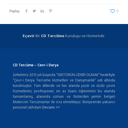
Paylaş
0
Eçevir
Bir
CD Tercüme
Kuruluşu ve Hizmetidir.
CD Tercüme – Cevr-i Derya
Şirketimiz 2013 yılı başında “SEKTÖRÜN LİDERİ OLMAK” hedefiyle
“Çevr-i Derya Tercüme Hizmetleri ve Danışmanlık” adı altında
kurulmuştur. Tüm dillerde ve her alanda yazılı ve sözlü çeviri
hizmetlerini; profesyonel, en az lisans öğrenimini bu alanda
tamamlamış, alanında uzman ve Noterden yemin belgeli
Mütercim Tercümanlar ile icra etmekteyiz. Bünyesinde yabancı
personel istihdam
Devamı >>