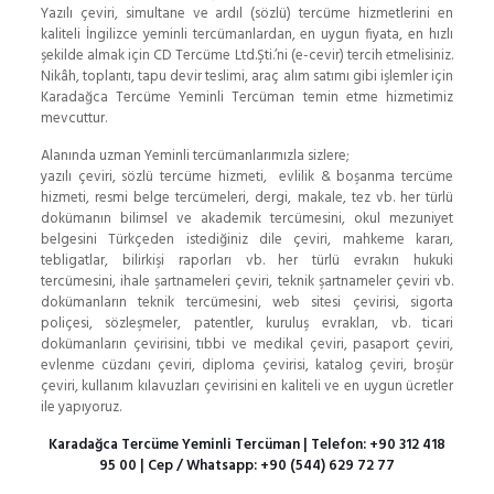
Yazılı çeviri, simultane ve ardıl (sözlü) tercüme hizmetlerini en
kaliteli İngilizce yeminli tercümanlardan, en uygun fiyata, en hızlı
şekilde almak için CD Tercüme Ltd.Şti.’ni (e-cevir) tercih etmelisiniz.
Nikâh, toplantı, tapu devir teslimi, araç alım satımı gibi işlemler için
Karadağca Tercüme Yeminli Tercüman temin etme hizmetimiz
mevcuttur.
Alanında uzman Yeminli tercümanlarımızla sizlere;
yazılı çeviri, sözlü tercüme hizmeti, evlilik & boşanma tercüme
hizmeti, resmi belge tercümeleri, dergi, makale, tez vb. her türlü
dokümanın bilimsel ve akademik tercümesini, okul mezuniyet
belgesini Türkçeden istediğiniz dile çeviri, mahkeme kararı,
tebligatlar, bilirkişi raporları vb. her türlü evrakın hukuki
tercümesini, ihale şartnameleri çeviri, teknik şartnameler çeviri vb.
dokümanların teknik tercümesini, web sitesi çevirisi, sigorta
poliçesi, sözleşmeler, patentler, kuruluş evrakları, vb. ticari
dokümanların çevirisini, tıbbi ve medikal çeviri, pasaport çeviri,
evlenme cüzdanı çeviri, diploma çevirisi, katalog çeviri, broşür
çeviri, kullanım kılavuzları çevirisini en kaliteli ve en uygun ücretler
ile yapıyoruz.
Karadağca Tercüme Yeminli Tercüman | Telefon:
+90 312 418
95 00
| Cep / Whatsapp:
+90 (544) 629 72 77