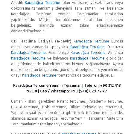
Anadili
Karadağca Tercüme
olan ve lisans, yüksek lisans veya
doktorasını tamamlamış deneyimli Tam zamanlı ve freelance
Karadağca Tercüme Yeminli Tercümanlar tarafından
yapılmaktadır. Müşteri temsilcilerimiz tarafından incelenen
belgeleriniz, alanında uzman takım arkadaşlarımıza
yönlendirilmektedir.
CD Tercüme Ltd.Şti. (e-cevir)
Karadağca Tercüme
Bürosu
olarak aynı zamanda İspanyolca
Karadağca Tercüme
, Fransızca
Karadağca Tercüme
, Felemenkçe
Karadağca Tercüme
, Almanca
Karadağca Tercüme
ve İtalyanca
Karadağca Tercüme
gibi diğer
dil çiftlerinde de kaliteli tercüme hizmeti sağlamaktayız. Ayrıca
mahkeme kararı belgeleriniz gibi önemli belgelerinizi yeminli noter
onaylı
Karadağca Tercüme
formatında da tercüme ediyoruz.
Karadağca Tercüme Yeminli Tercüman | Telefon:
+90 312 418
95 00
| Cep / Whatsapp:
+90 (544) 629 72 77
Uzmanlık alanı gerektiren Patent tercümesi, Akademik tercüme,
Hukuki tercüme, Tıbbi tercüme, Bilişim Teknolojileri tercümesi,
Yapı ve inşaat işleri tercümesi gibi teknik tercüme işlemleri de,
alanında uzman Karadağca Tercüme Yeminli Tercüman Mütercim
Tercümanlarımız tarafından yapılmaktadır.