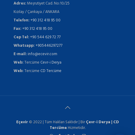
Adres:
Meşrutiyet Cad. No:10/25
Kızılay / Çankaya / ANKARA
Telefon:
+90 312 418 95 00
Fax:
+90 312 418 95 00
Cep Tel:
+90 544 629 72 77
Whatsapp:
+905446297277
E-mail:
info@ecevir.com
Web:
Tercüme
Cevr-i Derya
Web:
Tercüme
CD Tercüme
Eçevir
© 2022 | Tüm Hakları Saklıdır | Bir
Çevr-i Derya
|
CD
Tercüme
Hizmetidir.