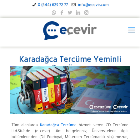
0 (544) 629 72 77
info@ecevir.com
Karadağca Tercüme Yeminli
Tercüman
Tüm alanlarda
Karadağca Tercüme
hizmeti veren CD Tercüme
Ltd.Şti.’nde (e-cevir) tüm belgeleriniz; Üniversitelerin ilgili
bölümlerinden (Dil Edebiyat, Mütercim Tercümanlık vb.) mezun,