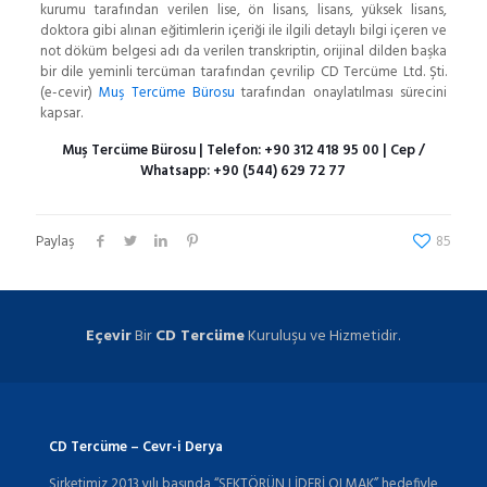
kurumu tarafından verilen lise, ön lisans, lisans, yüksek lisans,
doktora gibi alınan eğitimlerin içeriği ile ilgili detaylı bilgi içeren ve
not döküm belgesi adı da verilen transkriptin, orijinal dilden başka
bir dile yeminli tercüman tarafından çevrilip CD Tercüme Ltd. Şti.
(e-cevir)
Muş Tercüme Bürosu
tarafından onaylatılması sürecini
kapsar.
Muş Tercüme Bürosu
| Telefon:
+90 312 418 95 00
| Cep /
Whatsapp:
+90 (544) 629 72 77
Paylaş
85
Eçevir
Bir
CD Tercüme
Kuruluşu ve Hizmetidir.
CD Tercüme – Cevr-i Derya
Şirketimiz 2013 yılı başında “SEKTÖRÜN LİDERİ OLMAK” hedefiyle