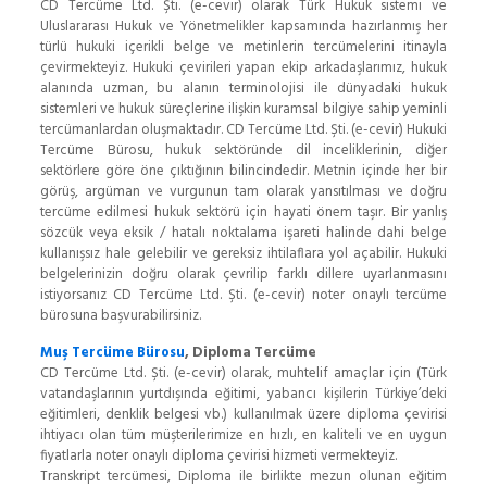
CD Tercüme Ltd. Şti. (e-cevir) olarak Türk Hukuk sistemi ve
Uluslararası Hukuk ve Yönetmelikler kapsamında hazırlanmış her
türlü hukuki içerikli belge ve metinlerin tercümelerini itinayla
çevirmekteyiz. Hukuki çevirileri yapan ekip arkadaşlarımız, hukuk
alanında uzman, bu alanın terminolojisi ile dünyadaki hukuk
sistemleri ve hukuk süreçlerine ilişkin kuramsal bilgiye sahip yeminli
tercümanlardan oluşmaktadır. CD Tercüme Ltd. Şti. (e-cevir) Hukuki
Tercüme Bürosu, hukuk sektöründe dil inceliklerinin, diğer
sektörlere göre öne çıktığının bilincindedir. Metnin içinde her bir
görüş, argüman ve vurgunun tam olarak yansıtılması ve doğru
tercüme edilmesi hukuk sektörü için hayati önem taşır. Bir yanlış
sözcük veya eksik / hatalı noktalama işareti halinde dahi belge
kullanışsız hale gelebilir ve gereksiz ihtilaflara yol açabilir. Hukuki
belgelerinizin doğru olarak çevrilip farklı dillere uyarlanmasını
istiyorsanız CD Tercüme Ltd. Şti. (e-cevir) noter onaylı tercüme
bürosuna başvurabilirsiniz.
Muş Tercüme Bürosu
, Diploma Tercüme
CD Tercüme Ltd. Şti. (e-cevir) olarak, muhtelif amaçlar için (Türk
vatandaşlarının yurtdışında eğitimi, yabancı kişilerin Türkiye’deki
eğitimleri, denklik belgesi vb.) kullanılmak üzere diploma çevirisi
ihtiyacı olan tüm müşterilerimize en hızlı, en kaliteli ve en uygun
fiyatlarla noter onaylı diploma çevirisi hizmeti vermekteyiz.
Transkript tercümesi, Diploma ile birlikte mezun olunan eğitim