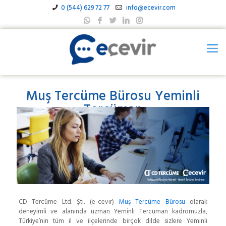
0 (544) 629 72 77
info@ecevir.com
Muş Tercüme Bürosu Yeminli
Tercüman
CD Tercüme Ltd. Şti. (e-cevir)
Muş Tercüme Bürosu
olarak
deneyimli ve alanında uzman Yeminli Tercüman kadromuzla,
Türkiye’nin tüm il ve ilçelerinde birçok dilde sizlere Yeminli