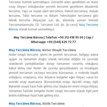
Tercüme hizmeti sunmaktayız. Uzmanlık alanı gerektiren ve resmi
onay ihtiyacı olduğundan yeminli tercüme gerektiren Akademik
tercüme, Yapı ve inşaat işleri tercümesi, Patent tercümesi, Hukuki
tercüme, Tıbbi tercüme ve Bilişim Teknolojileri tercümesi gibi
teknik tercüme ihtiyaçları için de, alanında uzman Yeminli
Tercümanlarımızla CD Tercüme Ltd. Şti. (e-cevir)
Muş Tercüme
Bürosu
olarak hizmet vermekteyiz.
Muş Tercüme Bürosu
| Telefon:
+90 312 418 95 00
| Cep /
Whatsapp:
+90 (544) 629 72 77
Muş Tercüme Bürosu
, Noter Onaylı Tercüme
Noter onaylı tercüme işlemi ile yeminli tercüman, belgeyi aslına
uygun ve tamamen doğru olarak tercüme ettiğini ve çeviride
olabilecek yanlışlıklardan dolayı tamamen sorumlu olduğunu
kabul etmiş olur. Noter de çeviriyi gerçekleştiren ve imzalayan
yeminli tercüman ve/veya tercüme bürosunun, o noterde kayıtlı
olduğunu onaylamış olur. Böylece belgeler eğer ihtiyaç varsa bir
sonraki onay aşamasına (Konsolosluk onayı, Apostil onayı, ilgili
Bakanlık onayı) hazır hale gelmiş olur. Başka bir resmi onaya ihtiyaç
olmaması halinde belgeler Noter onaylı tercüme olarak ilgili yere
teslim edilmeye hazır hale gelmiş olur.
Muş Tercüme Bürosu
, Sözlü Tercüme