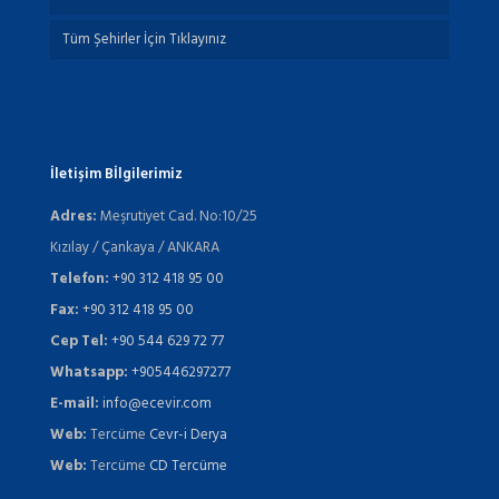
Tüm Şehirler İçin Tıklayınız
İletişim Bİlgilerimiz
Adres:
Meşrutiyet Cad. No:10/25
Kızılay / Çankaya / ANKARA
Telefon:
+90 312 418 95 00
Fax:
+90 312 418 95 00
Cep Tel:
+90 544 629 72 77
Whatsapp:
+905446297277
E-mail:
info@ecevir.com
Web:
Tercüme
Cevr-i Derya
Web:
Tercüme
CD Tercüme