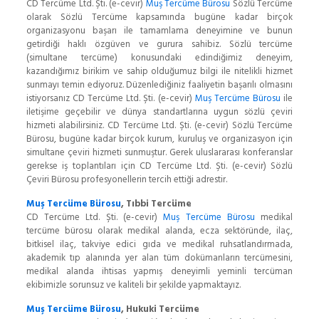
CD Tercüme Ltd. Şti. (e-cevir)
Muş Tercüme Bürosu
Sözlü Tercüme
olarak Sözlü Tercüme kapsamında bugüne kadar birçok
organizasyonu başarı ile tamamlama deneyimine ve bunun
getirdiği haklı özgüven ve gurura sahibiz. Sözlü tercüme
(simultane tercüme) konusundaki edindiğimiz deneyim,
kazandığımız birikim ve sahip olduğumuz bilgi ile nitelikli hizmet
sunmayı temin ediyoruz. Düzenlediğiniz faaliyetin başarılı olmasını
istiyorsanız CD Tercüme Ltd. Şti. (e-cevir)
Muş Tercüme Bürosu
ile
iletişime geçebilir ve dünya standartlarına uygun sözlü çeviri
hizmeti alabilirsiniz. CD Tercüme Ltd. Şti. (e-cevir) Sözlü Tercüme
Bürosu, bugüne kadar birçok kurum, kuruluş ve organizasyon için
simultane çeviri hizmeti sunmuştur. Gerek uluslararası konferanslar
gerekse iş toplantıları için CD Tercüme Ltd. Şti. (e-cevir) Sözlü
Çeviri Bürosu profesyonellerin tercih ettiği adrestir.
Muş Tercüme Bürosu
, Tıbbi Tercüme
CD Tercüme Ltd. Şti. (e-cevir)
Muş Tercüme Bürosu
medikal
tercüme bürosu olarak medikal alanda, ecza sektöründe, ilaç,
bitkisel ilaç, takviye edici gıda ve medikal ruhsatlandırmada,
akademik tıp alanında yer alan tüm dokümanların tercümesini,
medikal alanda ihtisas yapmış deneyimli yeminli tercüman
ekibimizle sorunsuz ve kaliteli bir şekilde yapmaktayız.
Muş Tercüme Bürosu
, Hukuki Tercüme