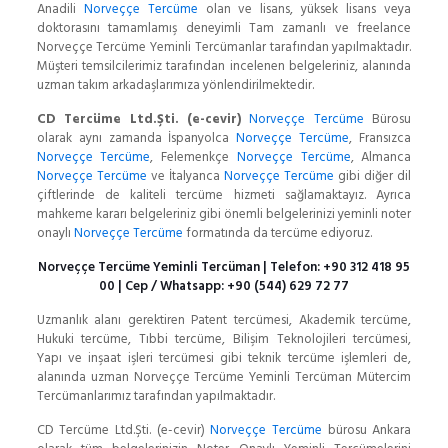
Anadili
Norveççe Tercüme
olan ve lisans, yüksek lisans veya
doktorasını tamamlamış deneyimli Tam zamanlı ve freelance
Norveççe Tercüme Yeminli Tercümanlar tarafından yapılmaktadır.
Müşteri temsilcilerimiz tarafından incelenen belgeleriniz, alanında
uzman takım arkadaşlarımıza yönlendirilmektedir.
CD Tercüme Ltd.Şti. (e-cevir)
Norveççe Tercüme
Bürosu
olarak aynı zamanda İspanyolca
Norveççe Tercüme
, Fransızca
Norveççe Tercüme
, Felemenkçe
Norveççe Tercüme
, Almanca
Norveççe Tercüme
ve İtalyanca
Norveççe Tercüme
gibi diğer dil
çiftlerinde de kaliteli tercüme hizmeti sağlamaktayız. Ayrıca
mahkeme kararı belgeleriniz gibi önemli belgelerinizi yeminli noter
onaylı
Norveççe Tercüme
formatında da tercüme ediyoruz.
Norveççe Tercüme Yeminli Tercüman | Telefon:
+90 312 418 95
00
| Cep / Whatsapp:
+90 (544) 629 72 77
Uzmanlık alanı gerektiren Patent tercümesi, Akademik tercüme,
Hukuki tercüme, Tıbbi tercüme, Bilişim Teknolojileri tercümesi,
Yapı ve inşaat işleri tercümesi gibi teknik tercüme işlemleri de,
alanında uzman Norveççe Tercüme Yeminli Tercüman Mütercim
Tercümanlarımız tarafından yapılmaktadır.
CD Tercüme Ltd.Şti. (e-cevir)
Norveççe Tercüme
bürosu Ankara