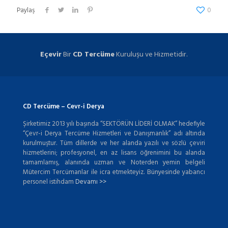
Paylaş
0
Eçevir
Bir
CD Tercüme
Kuruluşu ve Hizmetidir.
CD Tercüme – Cevr-i Derya
Şirketimiz 2013 yılı başında “SEKTÖRÜN LİDERİ OLMAK” hedefiyle
“Çevr-i Derya Tercüme Hizmetleri ve Danışmanlık” adı altında
kurulmuştur. Tüm dillerde ve her alanda yazılı ve sözlü çeviri
hizmetlerini; profesyonel, en az lisans öğrenimini bu alanda
tamamlamış, alanında uzman ve Noterden yemin belgeli
Mütercim Tercümanlar ile icra etmekteyiz. Bünyesinde yabancı
personel istihdam
Devamı >>