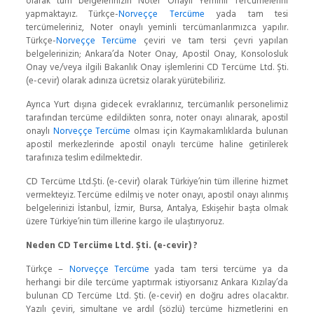
olarak tüm belgelerinizin Noter Onaylı Yeminli Tercümelerini
yapmaktayız. Türkçe-
Norveççe Tercüme
yada tam tesi
tercümeleriniz, Noter onaylı yeminli tercümanlarımızca yapılır.
Türkçe-
Norveççe Tercüme
çeviri ve tam tersi çevri yapılan
belgelerinizin; Ankara’da Noter Onay, Apostil Onay, Konsolosluk
Onay ve/veya ilgili Bakanlık Onay işlemlerini CD Tercüme Ltd. Şti.
(e-cevir) olarak adınıza ücretsiz olarak yürütebiliriz.
Ayrıca Yurt dışına gidecek evraklarınız, tercümanlık personelimiz
tarafından tercüme edildikten sonra, noter onayı alınarak, apostil
onaylı
Norveççe Tercüme
olması için Kaymakamlıklarda bulunan
apostil merkezlerinde apostil onaylı tercüme haline getirilerek
tarafınıza teslim edilmektedir.
CD Tercüme Ltd.Şti. (e-cevir) olarak Türkiye’nin tüm illerine hizmet
vermekteyiz. Tercüme edilmiş ve noter onayı, apostil onayı alınmış
belgelerinizi İstanbul, İzmir, Bursa, Antalya, Eskişehir başta olmak
üzere Türkiye’nin tüm illerine kargo ile ulaştırıyoruz.
Neden CD Tercüme Ltd. Şti. (e-cevir) ?
Türkçe –
Norveççe Tercüme
yada tam tersi tercüme ya da
herhangi bir dile tercüme yaptırmak istiyorsanız Ankara Kızılay’da
bulunan CD Tercüme Ltd. Şti. (e-cevir) en doğru adres olacaktır.
Yazılı çeviri, simultane ve ardıl (sözlü) tercüme hizmetlerini en