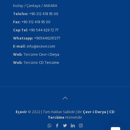
Kızılay / Çankaya / ANKARA
Telefon:
+90 312 418 95 00
Fax:
+90 312 418 95 00
Cep Tel:
+90 544 629 72 77
Whatsapp:
+905446297277
E-mail:
info@ecevir.com
Web:
Tercüme
Cevr-i Derya
Web:
Tercüme
CD Tercüme
Eçevir
© 2022 | Tüm Hakları Saklıdır | Bir
Çevr-i Derya
|
CD
Tercüme
Hizmetidir.