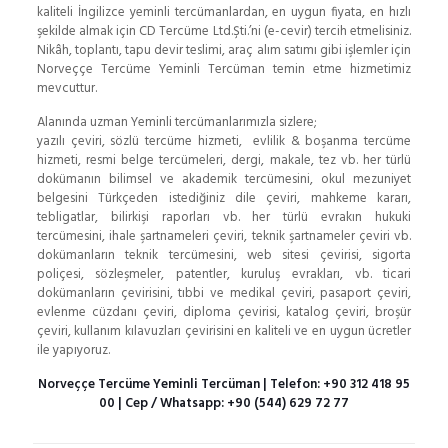
kaliteli İngilizce yeminli tercümanlardan, en uygun fiyata, en hızlı
şekilde almak için CD Tercüme Ltd.Şti.’ni (e-cevir) tercih etmelisiniz.
Nikâh, toplantı, tapu devir teslimi, araç alım satımı gibi işlemler için
Norveççe Tercüme Yeminli Tercüman temin etme hizmetimiz
mevcuttur.
Alanında uzman Yeminli tercümanlarımızla sizlere;
yazılı çeviri, sözlü tercüme hizmeti, evlilik & boşanma tercüme
hizmeti, resmi belge tercümeleri, dergi, makale, tez vb. her türlü
dokümanın bilimsel ve akademik tercümesini, okul mezuniyet
belgesini Türkçeden istediğiniz dile çeviri, mahkeme kararı,
tebligatlar, bilirkişi raporları vb. her türlü evrakın hukuki
tercümesini, ihale şartnameleri çeviri, teknik şartnameler çeviri vb.
dokümanların teknik tercümesini, web sitesi çevirisi, sigorta
poliçesi, sözleşmeler, patentler, kuruluş evrakları, vb. ticari
dokümanların çevirisini, tıbbi ve medikal çeviri, pasaport çeviri,
evlenme cüzdanı çeviri, diploma çevirisi, katalog çeviri, broşür
çeviri, kullanım kılavuzları çevirisini en kaliteli ve en uygun ücretler
ile yapıyoruz.
Norveççe Tercüme Yeminli Tercüman | Telefon:
+90 312 418 95
00
| Cep / Whatsapp:
+90 (544) 629 72 77