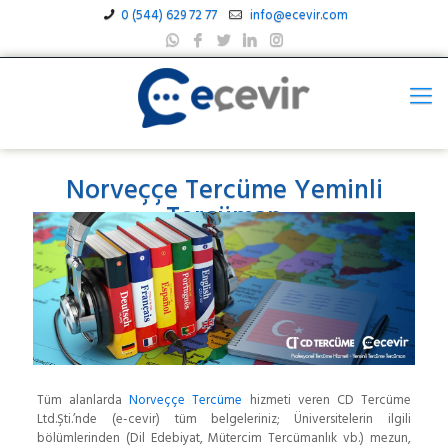
0 (544) 629 72 77
info@ecevir.com
Norveççe Tercüme Yeminli
Tercüman
Tüm alanlarda
Norveççe Tercüme
hizmeti veren CD Tercüme
Ltd.Şti.’nde (e-cevir) tüm belgeleriniz; Üniversitelerin ilgili
bölümlerinden (Dil Edebiyat, Mütercim Tercümanlık vb.) mezun,