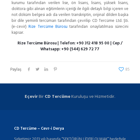
kurumu tarafından verilen lise, ön lisans, lisans, yüksek lisans,
doktora gibi alınan eğitimlerin içeriği ile ilgili detaylı bilgi içeren ve
not döküm belgesi adı da verilen transkriptin, orijinal dilden başka
bir dile yeminli tercüman tarafından çevrilip CD Tercüme Ltd. Şti.
(e-cevir)
Rize Tercüme Bürosu
tarafından onaylatılması sürecini
kapsar.
Rize Tercüme Bürosu
| Telefon:
+90 312 418 95 00
| Cep /
Whatsapp:
+90 (544) 629 72 77
Paylaş
85
Eçevir
Bir
CD Tercüme
Kuruluşu ve Hizmetidir.
CD Tercüme – Cevr-i Derya
Şirketimiz 2013 yılı başında “SEKTÖRÜN LİDERİ OLMAK” hedefiyle