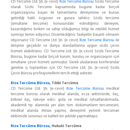
CD Tercüme Ltd. Şti. (e-cevir)
Rize Tercüme Bürosu
Sözlü Tercüme
olarak Sözlü Tercüme kapsamında bugüne kadar birçok
organizasyonu başarı ile tamamlama deneyimine ve bunun
getirdiği haklı özgüven ve gurura sahibiz. Sözlü tercüme
(simultane tercüme) konusundaki edindiğimiz deneyim,
kazandığımız birikim ve sahip olduğumuz bilgi ile nitelikli hizmet
sunmayı temin ediyoruz. Düzenlediğiniz faaliyetin başarılı olmasını
istiyorsanız CD Tercüme Ltd. Şti. (e-cevir)
Rize Tercüme Bürosu
ile
iletişime geçebilir ve dünya standartlarına uygun sözlü çeviri
hizmeti alabilirsiniz. CD Tercüme Ltd. Şti. (e-cevir) Sözlü Tercüme
Bürosu, bugüne kadar birçok kurum, kuruluş ve organizasyon için
simultane çeviri hizmeti sunmuştur. Gerek uluslararası konferanslar
gerekse iş toplantıları için CD Tercüme Ltd. Şti. (e-cevir) Sözlü
Çeviri Bürosu profesyonellerin tercih ettiği adrestir.
Rize Tercüme Bürosu
, Tıbbi Tercüme
CD Tercüme Ltd. Şti. (e-cevir)
Rize Tercüme Bürosu
medikal
tercüme bürosu olarak medikal alanda, ecza sektöründe, ilaç,
bitkisel ilaç, takviye edici gıda ve medikal ruhsatlandırmada,
akademik tıp alanında yer alan tüm dokümanların tercümesini,
medikal alanda ihtisas yapmış deneyimli yeminli tercüman
ekibimizle sorunsuz ve kaliteli bir şekilde yapmaktayız.
Rize Tercüme Bürosu
, Hukuki Tercüme