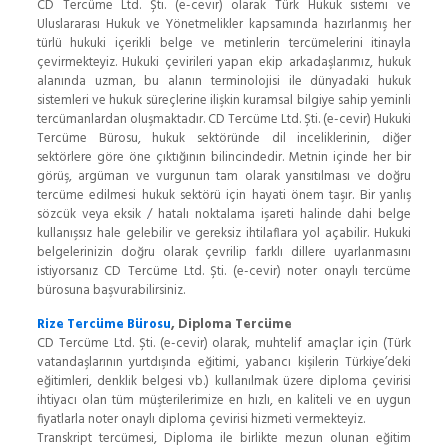
CD Tercüme Ltd. Şti. (e-cevir) olarak Türk Hukuk sistemi ve
Uluslararası Hukuk ve Yönetmelikler kapsamında hazırlanmış her
türlü hukuki içerikli belge ve metinlerin tercümelerini itinayla
çevirmekteyiz. Hukuki çevirileri yapan ekip arkadaşlarımız, hukuk
alanında uzman, bu alanın terminolojisi ile dünyadaki hukuk
sistemleri ve hukuk süreçlerine ilişkin kuramsal bilgiye sahip yeminli
tercümanlardan oluşmaktadır. CD Tercüme Ltd. Şti. (e-cevir) Hukuki
Tercüme Bürosu, hukuk sektöründe dil inceliklerinin, diğer
sektörlere göre öne çıktığının bilincindedir. Metnin içinde her bir
görüş, argüman ve vurgunun tam olarak yansıtılması ve doğru
tercüme edilmesi hukuk sektörü için hayati önem taşır. Bir yanlış
sözcük veya eksik / hatalı noktalama işareti halinde dahi belge
kullanışsız hale gelebilir ve gereksiz ihtilaflara yol açabilir. Hukuki
belgelerinizin doğru olarak çevrilip farklı dillere uyarlanmasını
istiyorsanız CD Tercüme Ltd. Şti. (e-cevir) noter onaylı tercüme
bürosuna başvurabilirsiniz.
Rize Tercüme Bürosu
, Diploma Tercüme
CD Tercüme Ltd. Şti. (e-cevir) olarak, muhtelif amaçlar için (Türk
vatandaşlarının yurtdışında eğitimi, yabancı kişilerin Türkiye’deki
eğitimleri, denklik belgesi vb.) kullanılmak üzere diploma çevirisi
ihtiyacı olan tüm müşterilerimize en hızlı, en kaliteli ve en uygun
fiyatlarla noter onaylı diploma çevirisi hizmeti vermekteyiz.
Transkript tercümesi, Diploma ile birlikte mezun olunan eğitim