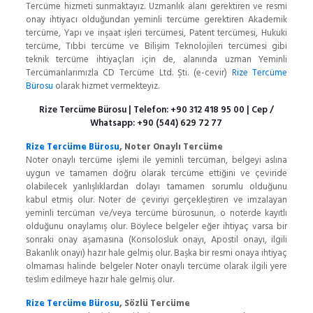
Tercüme hizmeti sunmaktayız. Uzmanlık alanı gerektiren ve resmi
onay ihtiyacı olduğundan yeminli tercüme gerektiren Akademik
tercüme, Yapı ve inşaat işleri tercümesi, Patent tercümesi, Hukuki
tercüme, Tıbbi tercüme ve Bilişim Teknolojileri tercümesi gibi
teknik tercüme ihtiyaçları için de, alanında uzman Yeminli
Tercümanlarımızla CD Tercüme Ltd. Şti. (e-cevir)
Rize Tercüme
Bürosu
olarak hizmet vermekteyiz.
Rize Tercüme Bürosu
| Telefon:
+90 312 418 95 00
| Cep /
Whatsapp:
+90 (544) 629 72 77
Rize Tercüme Bürosu
, Noter Onaylı Tercüme
Noter onaylı tercüme işlemi ile yeminli tercüman, belgeyi aslına
uygun ve tamamen doğru olarak tercüme ettiğini ve çeviride
olabilecek yanlışlıklardan dolayı tamamen sorumlu olduğunu
kabul etmiş olur. Noter de çeviriyi gerçekleştiren ve imzalayan
yeminli tercüman ve/veya tercüme bürosunun, o noterde kayıtlı
olduğunu onaylamış olur. Böylece belgeler eğer ihtiyaç varsa bir
sonraki onay aşamasına (Konsolosluk onayı, Apostil onayı, ilgili
Bakanlık onayı) hazır hale gelmiş olur. Başka bir resmi onaya ihtiyaç
olmaması halinde belgeler Noter onaylı tercüme olarak ilgili yere
teslim edilmeye hazır hale gelmiş olur.
Rize Tercüme Bürosu
, Sözlü Tercüme