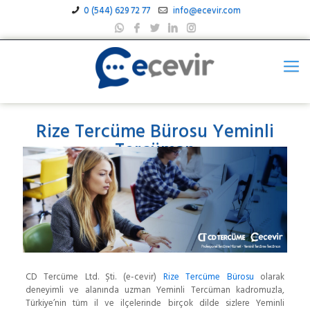
0 (544) 629 72 77
info@ecevir.com
Rize Tercüme Bürosu Yeminli
Tercüman
CD Tercüme Ltd. Şti. (e-cevir)
Rize Tercüme Bürosu
olarak
deneyimli ve alanında uzman Yeminli Tercüman kadromuzla,
Türkiye’nin tüm il ve ilçelerinde birçok dilde sizlere Yeminli