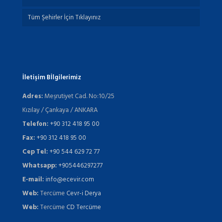
Tüm Şehirler İçin Tıklayınız
İletişim Bİlgilerimiz
Adres:
Meşrutiyet Cad. No:10/25
Kızılay / Çankaya / ANKARA
Telefon:
+90 312 418 95 00
Fax:
+90 312 418 95 00
Cep Tel:
+90 544 629 72 77
Whatsapp:
+905446297277
E-mail:
info@ecevir.com
Web:
Tercüme
Cevr-i Derya
Web:
Tercüme
CD Tercüme