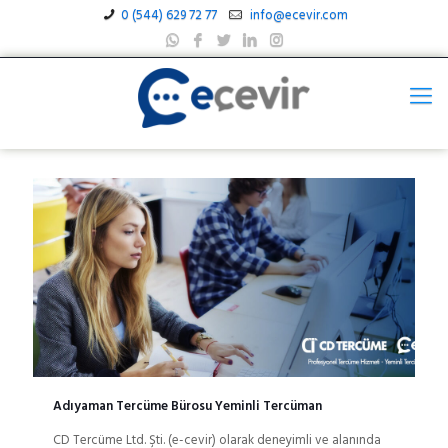
0 (544) 629 72 77
info@ecevir.com
Adıyaman Tercüme Bürosu Yeminli Tercüman
CD Tercüme Ltd. Şti. (e-cevir) olarak deneyimli ve alanında