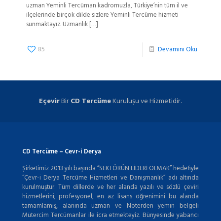
uzman Yeminli Tercüman kadromuzla, Türkiye’nin tüm il ve
ilçelerinde birçok dilde sizlere Yeminli Tercüme hizmeti
sunmaktayız. Uzmanlık
[…]
85
Devamını Oku
Eçevir
Bir
CD Tercüme
Kuruluşu ve Hizmetidir.
CD Tercüme – Cevr-i Derya
Şirketimiz 2013 yılı başında “SEKTÖRÜN LİDERİ OLMAK” hedefiyle
“Çevr-i Derya Tercüme Hizmetleri ve Danışmanlık” adı altında
kurulmuştur. Tüm dillerde ve her alanda yazılı ve sözlü çeviri
hizmetlerini; profesyonel, en az lisans öğrenimini bu alanda
tamamlamış, alanında uzman ve Noterden yemin belgeli
Mütercim Tercümanlar ile icra etmekteyiz. Bünyesinde yabancı