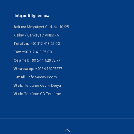
İletişim Bİlgilerimiz
Adres:
Meşrutiyet Cad. No:10/25
Kızılay / Çankaya / ANKARA
Telefon:
+90 312 418 95 00
Fax:
+90 312 418 95 00
Cep Tel:
+90 544 629 72 77
Whatsapp:
+905446297277
E-mail:
info@ecevir.com
Web:
Tercüme
Cevr-i Derya
Web:
Tercüme
CD Tercüme