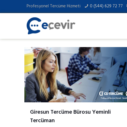
Profesyonel Tercüme Hizmeti
0 (544) 629 72 77
Giresun Tercüme Bürosu Yeminli
Tercüman