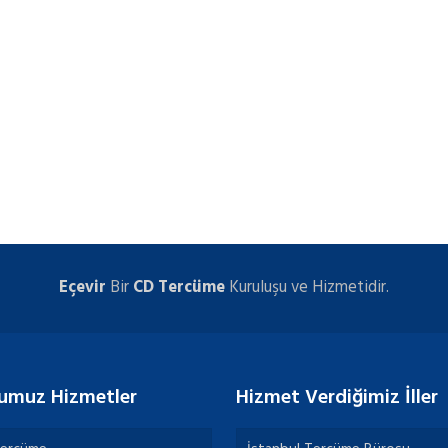
Eçevir
Bir
CD Tercüme
Kuruluşu ve Hizmetidir.
umuz Hizmetler
Hizmet Verdiğimiz İller