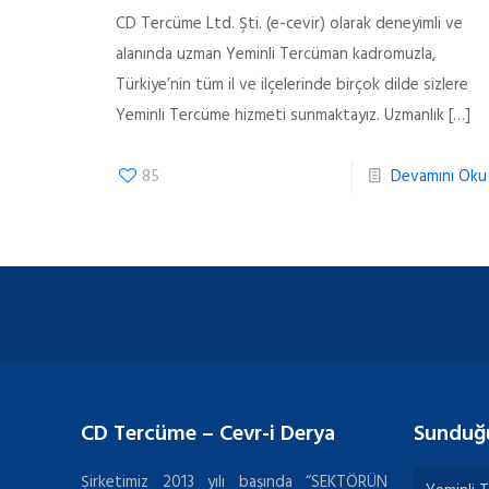
CD Tercüme Ltd. Şti. (e-cevir) olarak deneyimli ve
alanında uzman Yeminli Tercüman kadromuzla,
Türkiye’nin tüm il ve ilçelerinde birçok dilde sizlere
Yeminli Tercüme hizmeti sunmaktayız. Uzmanlık
[…]
85
Devamını Oku
CD Tercüme – Cevr-i Derya
Sunduğ
Şirketimiz 2013 yılı başında “SEKTÖRÜN