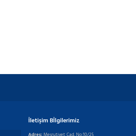
İletişim Bİlgilerimiz
Adres:
Meşrutiyet Cad. No:10/25