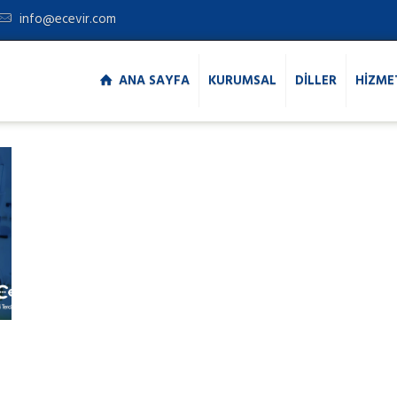
info@ecevir.com
ANA SAYFA
KURUMSAL
DİLLER
HİZME